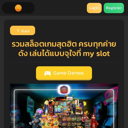
Login
Register
Back
รวมสล็อตเกมสุดฮิต ครบทุกค่าย
ดัง เล่นได้แบบจุใจที่ my slot
Game Demos