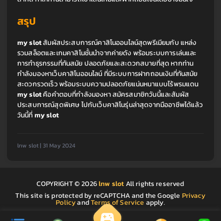
สรุป
my slot 
สัมผัสประสบการณ์คาสิโนออนไลน์สุดพรีเมียมกับ แหล่ง
รวมสล็อตและเกมคาสิโนชั้นนำจากค่ายดัง พร้อมระบบการเล่นและ
การทำธุรกรรมที่ทันสมัย ปลอดภัยและสะดวกสบายที่สุด หากท่าน
กำลังมองหาเว็บคาสิโนออนไลน์ ที่มีระบบการฝากถอนเงินที่ทันสมัย 
สะดวกรวดเร็ว พร้อมระบบความปลอดภัยแน่นหนาแบบไร้พรมแดน 
my slot
 คือคำตอบที่กำลังมองหา สมัครสมาชิกวันนี้และสัมผัส
ประสบการณ์สุดพิเศษ ไปกับเว็บคาสิโนรุ่นล่าสุดจากมืออาชีพได้แล้ว
วันนี้ที่ 
my slot
lnw slot | 31 May 2024
COPYRIGHT © 2026
lnw slot
All rights reserved
This site is protected by reCAPTCHA and the Google
Privacy
Policy
and
Terms of Service
apply.