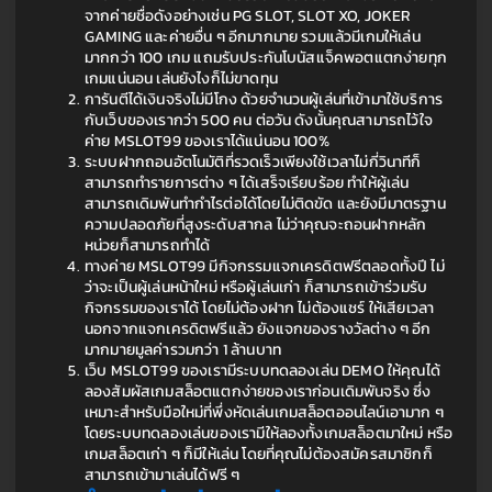
จากค่ายชื่อดังอย่างเช่น PG SLOT, SLOT XO, JOKER 
GAMING และค่ายอื่น ๆ อีกมากมาย รวมแล้วมีเกมให้เล่น
มากกว่า 100 เกม แถมรับประกันโบนัสแจ็คพอตแตกง่ายทุก
เกมแน่นอน เล่นยังไงก็ไม่ขาดทุน
การันตีได้เงินจริงไม่มีโกง ด้วยจำนวนผู้เล่นที่เข้ามาใช้บริการ
กับเว็บของเรากว่า 500 คน ต่อวัน ดังนั้นคุณสามารถไว้ใจ
ค่าย MSLOT99 ของเราได้แน่นอน 100%
ระบบฝากถอนอัตโนมัติที่รวดเร็วเพียงใช้เวลาไม่กี่วินาทีก็
สามารถทำรายการต่าง ๆ ได้เสร็จเรียบร้อย ทำให้ผู้เล่น
สามารถเดิมพันทำกำไรต่อได้โดยไม่ติดขัด และยังมีมาตรฐาน
ความปลอดภัยที่สูงระดับสากล ไม่ว่าคุณจะถอนฝากหลัก
หน่วยก็สามารถทำได้
ทางค่าย MSLOT99 มีกิจกรรมแจกเครดิตฟรีตลอดทั้งปี ไม่
ว่าจะเป็นผู้เล่นหน้าใหม่ หรือผู้เล่นเก่า ก็สามารถเข้าร่วมรับ
กิจกรรมของเราได้ โดยไม่ต้องฝาก ไม่ต้องแชร์ ให้เสียเวลา 
นอกจากแจกเครดิตฟรีแล้ว ยังแจกของรางวัลต่าง ๆ อีก
มากมายมูลค่ารวมกว่า 1 ล้านบาท
เว็บ MSLOT99 ของเรามีระบบทดลองเล่น DEMO ให้คุณได้
ลองสัมผัสเกมสล็อตแตกง่ายของเราก่อนเดิมพันจริง ซึ่ง
เหมาะสำหรับมือใหม่ที่พึ่งหัดเล่นเกมสล็อตออนไลน์เอามาก ๆ 
โดยระบบทดลองเล่นของเรามีให้ลองทั้งเกมสล็อตมาใหม่ หรือ
เกมสล็อตเก่า ๆ ก็มีให้เล่น โดยที่คุณไม่ต้องสมัครสมาชิกก็
สามารถเข้ามาเล่นได้ฟรี ๆ