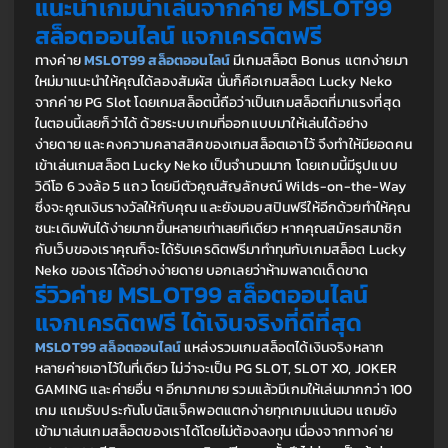
แนะนำเกมน่าเล่นจากค่าย MSLOT99 
สล็อตออนไลน์ แจกเครดิตฟรี
ทางค่าย
MSLOT99 สล็อตออนไลน์ 
มีเกมสล็อต Bonus แตกง่ายมา
ใหม่มาแนะนำให้คุณได้ลองสัมผัส นั่นก็คือเกมสล็อต Lucky Neko
จากค่าย PG Slot โดยเกมสล็อตนี้ถือว่าเป็นเกมสล็อตที่มาแรงที่สุด
ในตอนนี้เลยก็ว่าได้ ด้วยระบบเกมที่ออกแบบมาให้เล่นได้อย่าง
ง่ายดาย และคงความคลาสสิคของเกมสล็อตเอาไว้ จึงทำให้มียอดคน
เข้าเล่นเกมสล็อต Lucky Neko เป็นจำนวนมาก โดยเกมนี้มีรูปแบบ
วิดีโอ 6 วงล้อ 5 แถว โดยมีตัวคูณสัญลักษณ์ Wilds-on-the-Way 
ซึ่งจะคูณเงินรางวัลให้กับคุณ และยังมอบสปินฟรีให้อีกด้วยทำให้คุณ
ชนะเดิมพันได้ง่ายมากขึ้นหลายเท่าเลยทีเดียว หากคุณสมัครสมาชิก
กับเว็บของเราคุณก็จะได้รับเครดิตฟรีมาทำทุนกับเกมสล็อต Lucky 
Neko ของเราได้อย่างง่ายดาย บอกเลยว่าห้ามพลาดเด็ดขาด
รีวิวค่าย MSLOT99 สล็อตออนไลน์ 
แจกเครดิตฟรี ได้เงินจริงที่ดีที่สุด
MSLOT99 สล็อตออนไลน์ 
แหล่งรวมเกมสล็อตได้เงินจริงหลาก
หลายค่ายเอาไว้ในที่เดียว ไม่ว่าจะเป็น PG SLOT, SLOT XO, JOKER 
GAMING และค่ายอื่น ๆ อีกมากมาย รวมแล้วมีเกมให้เล่นมากกว่า 100 
เกม แถมรับประกันโบนัสแจ็คพอตแตกง่ายทุกเกมแน่นอน แถมยัง
เข้ามาเล่นเกมสล็อตของเราได้โดยไม่ต้องลงทุน เนื่องจากทางค่าย 