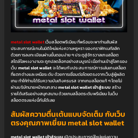
metal slot wallet
เว็บสล็อตพรีเมียม ที่พร้อมจะพาท่านสัมผัส
ประสบการณ์เกมในมิติใหม่แห่งความหรูหรา ของกราฟิกเมทัลลิก 
ด้วยการลงทะเบียนผ่านขั้นตอนง่าย ๆ ประตูสู่จักรวาลเกมสล็อต
สไตล์โลหะเงางามจะถูกปลดล็อกอย่างสมบูรณ์ เมื่อท่านเข้าสู่โลกของ
เว็บ 
metal slot wallet 
จะได้พบกับประสบการณ์การเล่นเกมสล็อต
ที่แตกต่างและเหนือระดับ ด้วยการเชื่อมต่อโดยตรงจากเว็บสู่ผู้ผลิต
เกม ทำให้ท่านได้รับความบันเทิงครบรส จากเกมสล็อตแท้ ๆ โดยไม่
ผ่านบริษัทนายหน้าคนกลาง 
metal slot wallet เข้าสู่ระบบ
 สร้าง
รายได้เสริมอย่างสนุกสนาน ด้วยเกมสล็อตระดับพรีเมียม ในเว็บ
สล็อตตรงแห่งนี้กันได้เลย
สัมผัสความตื่นเต้นแบบจัดเต็ม กับเว็บ
ตรงคุณภาพเยี่ยม metal slot wallet
metal slot wallet เข้าสู่ระบบ 
เปิดประสบการณ์ใหม่แห่งความ