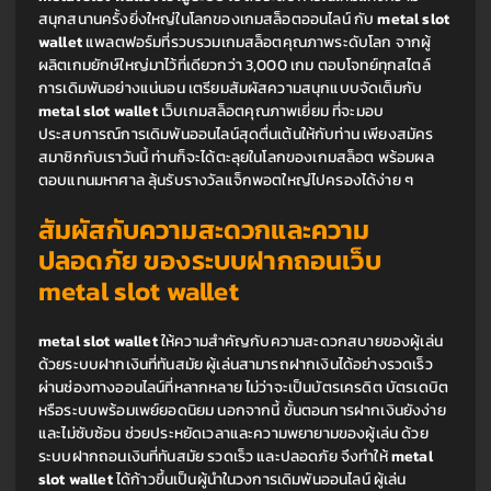
สนุกสนานครั้งยิ่งใหญ่ในโลกของเกมสล็อตออนไลน์ กับ 
metal slot 
wallet
 แพลตฟอร์มที่รวบรวมเกมสล็อตคุณภาพระดับโลก จากผู้
ผลิตเกมยักษ์ใหญ่มาไว้ที่เดียวกว่า 3,000 เกม ตอบโจทย์ทุกสไตล์
การเดิมพันอย่างแน่นอน เตรียมสัมผัสความสนุกแบบจัดเต็มกับ 
metal slot wallet 
เว็บเกมสล็อตคุณภาพเยี่ยม ที่จะมอบ
ประสบการณ์การเดิมพันออนไลน์สุดตื่นเต้นให้กับท่าน เพียงสมัคร
สมาชิกกับเราวันนี้ ท่านก็จะได้ตะลุยในโลกของเกมสล็อต พร้อมผล
ตอบแทนมหาศาล ลุ้นรับรางวัลแจ็กพอตใหญ่ไปครองได้ง่าย ๆ
สัมผัสกับความสะดวกและความ
ปลอดภัย ของระบบฝากถอนเว็บ 
metal slot wallet 
metal slot wallet
 ให้ความสำคัญกับความสะดวกสบายของผู้เล่น 
ด้วยระบบฝากเงินที่ทันสมัย ผู้เล่นสามารถฝากเงินได้อย่างรวดเร็ว 
ผ่านช่องทางออนไลน์ที่หลากหลาย ไม่ว่าจะเป็นบัตรเครดิต บัตรเดบิต
หรือระบบพร้อมเพย์ยอดนิยม นอกจากนี้ ขั้นตอนการฝากเงินยังง่าย
และไม่ซับซ้อน ช่วยประหยัดเวลาและความพยายามของผู้เล่น ด้วย
ระบบฝากถอนเงินที่ทันสมัย รวดเร็ว และปลอดภัย จึงทำให้ 
metal 
slot wallet
 ได้ก้าวขึ้นเป็นผู้นำในวงการเดิมพันออนไลน์ ผู้เล่น