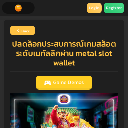
Login
Register
Back
ปลดล็อกประสบการณ์เกมสล็อต
ระดับเมทัลลิกผ่าน metal slot
wallet
Game Demos