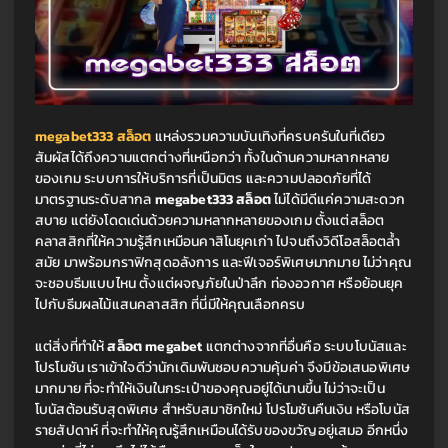
megabet333 สล็อต
แหล่งรวมความบันเทิงที่ครบครันในที่เดียว 
สัมผัสได้ถึงความแตกต่างที่เหนือกว่า ทั้งในด้านความหลากหลาย
ของเกม ระบบการให้บริการที่เป็นมิตร และความปลอดภัยที่ได้
มาตรฐานระดับสากล 
megabet333 สล็อต
 ไม่ได้มีดีแค่ความสะดวก
สบาย แต่ยังโดดเด่นด้วยความหลากหลายของเกม ตั้งแต่สล็อต
คลาสสิกที่ให้ความรู้สึกเหมือนคาสิโนยุคเก่า ไปจนถึงวิดีโอสล็อตล้ำ
สมัย มาพร้อมกราฟิกสุดอลังการ และฟีเจอร์พิเศษมากมาย ไม่ว่าคุณ
จะชอบธีมแบบไหน ตั้งแต่ผจญภัยในป่าลึก ท่องอวกาศ หรือย้อนยุค
ไปกับธีมผลไม้แสนคลาสสิก ที่นี่มีให้คุณเลือกครบ
แต่สิ่งที่ทำให้ 
สล็อต megabet 
แตกต่างจากที่อื่นคือ ระบบโบนัสและ
โปรโมชัน เราเข้าใจดีว่านักเดิมพันชอบความคุ้มค่า จึงมีข้อเสนอพิเศษ
มากมาย ที่จะทำให้เงินในกระเป๋าของคุณอยู่ได้นานขึ้น ไม่ว่าจะเป็น
โบนัสต้อนรับสุดพิเศษ สำหรับสมาชิกใหม่ โปรโมชันคืนเงิน หรือโบนัส
รายสัปดาห์ ที่จะทำให้คุณรู้สึกเหมือนได้รับของขวัญอยู่เสมอ อีกหนึ่ง