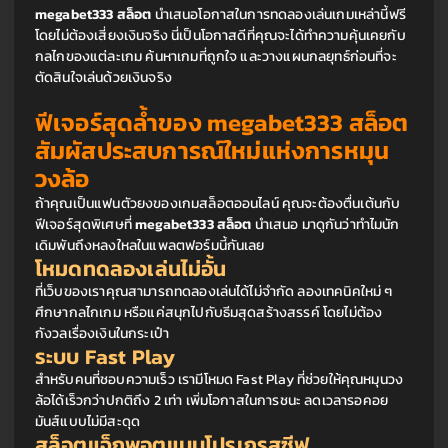
megabet333 สล็อต
 นำเสนอโอกาสในการทดลองเล่นเกมเหล่านี้ฟรี 
โดยไม่ต้องเสี่ยงเงินจริง นี่เป็นโอกาสดีที่คุณจะได้ทำความคุ้นเคยกับ
กลไกของแต่ละเกม ค้นหาเกมที่ถูกใจ และวางแผนกลยุทธ์ก่อนที่จะ
ตัดสินใจเล่นด้วยเงินจริง
ฟีเจอร์สุดล้ำของ 
megabet333 สล็อต 
สัมผัสประสบการณ์ใหม่แห่งการหมุน
วงล้อ
ถ้าคุณเป็นแฟนตัวยงของเกมสล็อตออนไลน์ คุณจะต้องตื่นเต้นกับ
ฟีเจอร์สุดพิเศษที่ 
megabet333 สล็อต
 นำเสนอ มาดูกันว่าทำไมนัก
เดิมพันถึงหลงใหลในแพลตฟอร์มนี้กันเลย
โหมดทดลองเล่นไม่อั้น
ที่เว็บของเราคุณสามารถทดลองเล่นได้ไม่จำกัด ลองเทคนิคใหม่ ๆ 
ศึกษากลไกเกม หรือแค่สนุกไปกับธีมสุดสร้างสรรค์ โดยไม่ต้อง
กังวลเรื่องเงินในกระเป๋า
ระบบ Fast Play
สำหรับคนที่ชอบความเร็ว เรามีโหมด Fast Play ที่ช่วยให้คุณหมุนวง
ล้อได้เร็วกว่าปกติถึง 2 เท่า เพิ่มโอกาสในการชนะ ลดเวลารอคอย 
มันส์แบบไม่มีสะดุด
สล็อตแจ็กพอตแบบโปรเกรสซีฟ