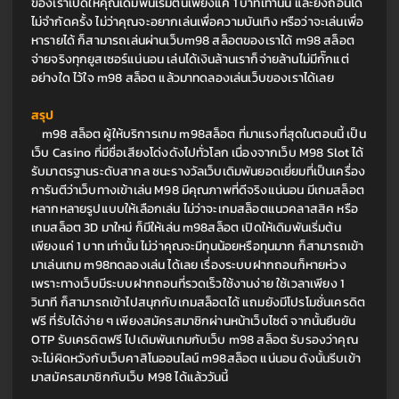
ของเราเปิดให้คุณเดิมพันเริ่มต้นเพียงแค่ 1 บาทเท่านั้น และยังถอนได้
ไม่จำกัดครั้ง ไม่ว่าคุณจะอยากเล่นเพื่อความบันเทิง หรือว่าจะเล่นเพื่อ
หารายได้ ก็สามารถเล่นผ่านเว็บ
m98 สล็อต
ของเราได้ 
m98 สล็อต
จ่ายจริงทุกยูสเซอร์แน่นอน เล่นได้เงินล้านเราก็จ่ายล้านไม่มีกั๊กแต่
อย่างใด ไว้ใจ 
m98 สล็อต 
แล้วมาทดลองเล่นเว็บของเราได้เลย
สรุป
m98 สล็อต ผู้ให้บริการเกม 
m98สล็อต 
ที่มาแรงที่สุดในตอนนี้ เป็น
เว็บ
 Casino ที่มีชื่อเสียงโด่งดังไปทั่วโลก เนื่องจากเว็บ M98 Slot ได้
รับมาตรฐานระดับสากล ชนะรางวัลเว็บเดิมพันยอดเยี่ยมที่เป็นเครื่อง
การันตีว่าเว็บทางเข้าเล่น M98 มีคุณภาพที่ดีจริงแน่นอน มีเกมสล็อต
หลากหลายรูปแบบให้เลือกเล่น ไม่ว่าจะเกมสล็อตแนวคลาสสิค หรือ
เกมสล็อต 3D มาใหม่ ก็มีให้เล่น m98สล็อต เปิดให้เดิมพันเริ่มต้น
เพียงแค่ 1 บาท เท่านั้น ไม่ว่าคุณจะมีทุนน้อยหรือทุนมาก ก็สามารถเข้า
มาเล่นเกม m98ทดลองเล่น ได้เลย เรื่องระบบฝากถอนก็หายห่วง 
เพราะทางเว็บมีระบบฝากถอนที่รวดเร็วใช้งานง่าย ใช้เวลาเพียง 1 
วินาที ก็สามารถเข้าไปสนุกกับเกมสล็อตได้ แถมยังมีโปรโมชั่นเครดิต
ฟรี ที่รับได้ง่าย ๆ เพียงสมัครสมาชิกผ่านหน้าเว็บไซต์ จากนั้นยืนยัน 
OTP รับเครดิตฟรี ไปเดิมพันเกมกับเว็บ 
m98 สล็อต 
รับรองว่าคุณ
จะไม่ผิดหวังกับเว็บคาสิโนออนไลน์ m98สล็อต แน่นอน ดังนั้นรีบเข้า
มาสมัครสมาชิกกับเว็บ M98
ได้แล้ววันนี้