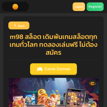
Login
Register
Back
m98 สล็อต เดิมพันเกมสล็อตทุก
เกมทั่วโลก ทดลองเล่นฟรี ไม่ต้อง
สมัคร
Game Demos