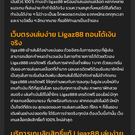
เงินชัวร์ 100% ทางเข้า ligaz88 พร้อมนำเสนอเกมสล็อต หลากหลาย
แนวเกม ที่เล่นง่าย ทำกำไรได้จริง รวมความสนุกทั้งหมดได้ในที่เดียว 
ทำเงินได้ง่าย ๆ ไม่ว่าจะเป็นแจ็กพอตแตกบ่อย แตกหนักแตกทุกเวลา
และรางวัลอื่น ๆ อีกมากมาย ที่รอให้ท่านมาเป็นเจ้าของ
เว็บตรงเล่นง่าย Ligaz88 ถอนได้เงิน
จริง
ligaz88 เข้าเล่นได้อย่างแน่นอน ด้วยอิสระในการลงทุน ที่ผู้เล่น
สามารถเลือกกำหนดจำนวนเงิน ในการทำรายการได้ด้วยตัวเอง 
Ligaz888 เครดิตฟรี เริ่มต้นการฝากขั้นต่ำเพียง 1 บาท ด้วยเบทเริ่ม
ต้นของการเล่นเกมสล็อตที่ต่ำมาก มอบเครดิตฟรีต้อนรับสมาชิกใหม่ 
เป็นทุนในการเริ่มต้นเดิมพัน เลือกเล่นได้ไม่จำกัดค่ายไม่จำกัดเกม 
ligaz888 เครดิตฟรี ให้ทุกท่านพบกับการลงทุน ในรูปแบบใหม่กับ
เกมทำเงิน ที่ดีที่สุดในโลก รองรับทุกการเข้าเล่น ภาพกราฟิกสวย
สมจริง เล่นทำเงินได้ไม่ซ้ำใคร Ligaz888 เครดิตฟรี ออนไลน์ มีทุก
ค่ายเกมสล็อตมาแรง ที่มาพร้อมกับระบบ ฝากถอนอัตโนมัติ มีหน้า
เว็บไซต์ที่ชัดเจน สุดยอดของการเล่นเกมสล็อต ที่ใคร ๆ ก็ชื่นชอบ 
เดิมพันอย่างปลอดภัย ได้รับการจ่ายจริงทุกบิล ต้องเว็บนี้เท่านั้น เว็บ
เกมสล็อตลิขสิทธิ์แท้ 100% ใหม่ล่าสุด
บริการเกมลิขสิทธิ์แท้ Ligaz88 เล่นง่าย