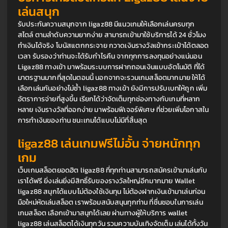
เล่นสนุก
รับประกันความสนุกจาก ligaz88 มีแนวเกมให้เลือกเล่นครบทุก
สไตล์ ตามลำดับความยากง่าย สามารถเข้ามาใช้บริการได้ 24 ชั่วโมง 
ทำเงินได้จริง โบนัสแตกกระจาย กวาดเงินรางวัลเข้ากระเป๋าได้ตลอด
เวลา รับรองว่าท่านจะได้รับกำไรคืน จากทุกการลงทุนอย่างแน่นอน 
Ligaz88 ทางเข้า มาพร้อมระบบการฝากถอนเงินแบบอัตโนมัติ ที่ได้
มาตรฐานมากที่สุดในตอนนี้ นอกจากจะรวมเกมสล็อตมากมาย ให้ได้
เลือกเล่นกันอย่างไม่ซ้ำ ligaz88 ทางเข้า ยังมีการปรับเบทให้ถูก เพิ่ม
อัตราการจ่ายที่สูงขึ้น เรียกได้ว่าจัดเต็มทุกช่องทางกับเกมที่หลาก
หลาย เงินรางวัลที่ออกง่าย มาพร้อมฟีเจอร์พิเศษ ที่ช่วยเพิ่มโอกาสใน
การทำเงินของท่าน ชนะเกมได้แบบไม่มีที่สิ้นสุด
ligaz88 เล่นเกมฟรีไม่อั้น จ่ายหนักทุก
เกม
เว็บเกมสล็อตยอดฮิต ligaz88 ที่ทุกท่านสามารถสมัครเข้ามาเล่นกับ
เราได้ฟรี ยิ่งเล่นยิ่งมีสิทธิ์รับของรางวัลใหญ่อีกมากมาย Wallet 
ligaz88 สนุกได้แบบไม่ต้องใช้เงินทุน ไม่ต้องฝากเงินเข้ามาเล่นก่อน 
มือใหม่หัดเล่นสล็อต เราพร้อมสนับสนุนทุกท่าน ที่ชื่นชอบในการเล่น
เกมสล็อต เลือกเข้ามาสนุกได้เลย ผ่านทางผู้ให้บริการ wallet 
ligaz88 เล่นสล็อตได้เงินทุกวัน รวมความบันเทิงจัดเต็ม เล่นได้ทั้งวัน