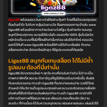
ligaz88
 พร้อมมอบเงินรางวัลให้อย่างคุ้มค่า โดยที่ไม่ต้องลงทุนเยอะ 
ตื่นเต้นเร้าใจ ไปกับการลุ้นเงินรางวัล ที่ออกตลอดการเข้าเล่น www 
ligaz88 พร้อมอัตราการจ่ายเงินรางวัลที่สูง คุ้มค่าแก่การลงทุน 
สนุกได้ครบทุกเกม ลงทุนได้ยังมั่นใจ ปลอดภัย 100% ลุ้นโบนัสจัด
หนักจัดเต็ม แบบที่ไม่มีที่ไหนให้เท่านี้มาก่อน เล่นได้เท่าไหร่ ถอนเงิน
ออกได้ทันที www ligaz88 พร้อมให้ท่านได้เข้ามาสัมผัส กับเกม
สล็อตแตกง่าย อัปเดตใหม่ล่าสุด ที่มีรูปแบบเกมที่ทันสมัย
Ligaz88 สนุกกับเกมสล็อต ได้ไม่มีซ้ำ
รูปแบบ ต้องที่นี่เท่านั้น
ligaz88 อัปเดตเกมใหม่ ๆ ทุกวัน เกมที่น่าเล่นกว่าเดิม ไม่ว่าจะเป็น 
ภาพกราฟิกที่สวยงาม ตัวการ์ตูนที่ดูมีมิติสมจริงมากยิ่งขึ้น สัมผัส
กับแหล่งรวมเกม ทางเข้า ligaz88 ที่แตกง่ายแสนง่าย รวยได้โดย
ถ้วนหน้า ให้บริการเต็มรูปแบบทุกอย่างครบวงจรคัดสรรมาเพื่อนัก
เดิมพันที่มีใจรักในการเดิมพันทุกท่าน ทางเข้า ligaz88 เราเปิดให้
บริการด้วยภาพที่มีคุณภาพ และเสียงประกอบที่คมชัด มีความ
สมจริง ที่ท่านนั้นจะได้รับความสนุกสนาน ผ่อนคลายสมอง เล่นแล้วได้