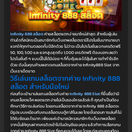
Infinity 888 สล็อต
 ค่ายสล็อตแตกง่ายมาใหม่ล่าสุด สำหรับผู้เล่น
ท่านใดที่สมัครเป็นสมาชิกกับเว็บเทพสล็อตเรามีโปรโมชั่นมากมายมา
แจกให้ทุกท่านตลอดทั้งปีอีกด้วย ไม่ว่าจะเป็นโปรโมชั่นแจกเครดิตฟรี 
50, 100, 500 และแจกสูงสุดถึง 1,000 เครดิตฟรี ต้องบอกเลยว่า
โปรโมชั่นดี ๆ แบบนี้ไม่ได้มีบ่อย ๆ ที่ทั้งคุ้มและได้ลุ้นในการทำกำไรอีก
ด้วย ดังนั้นคุณห้ามพลาดเกมสล็อตจากค่าย Infinity888 Slot
จาก
เว็บเราเด็ดขาด
วิธีเล่นเกมสล็อตจากค่าย Infinity 888 
สล็อต สำหรับมือใหม่
ก่อนที่จะเข้ามาเล่นเกมสล็อตกับค่าย 
Infinity 888 Slot
ที่ขึ้นชื่อว่ามี
เกมสล็อตแจ็คพอตแตกง่ายไม่เป็นรองใครแล้วล่ะก็ คุณจำเป็นต้อง
ศึกษาวิธีการเล่นก่อน โดยเกมสล็อตจากค่าย Infinity 888 สล็อตจะ
มีรูปแบบเหมือนกับเกมสล็อตบนตู้คาสิโนเลย โดยขั้นตอนการเล่นก็ไม่
ได้ซับซ้อนอะไรมาก เพียงแค่เข้ามาสมัครสมาชิกกับเว็บเทพสล็อต
จากนั้นให้คุณฝากเครดิตเข้าไปในบัญชีของคุณ แล้วทำการเลือกเกม
จากค่าย Infinity 888 Slot ที่คุณชอบได้เลย โดยแต่ละเกมคุณต้อง