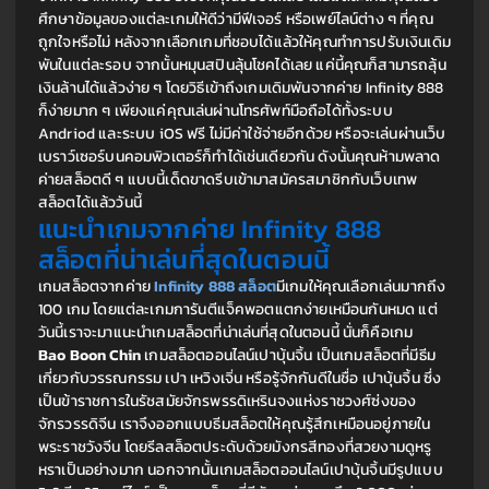
ศึกษาข้อมูลของแต่ละเกมให้ดีว่ามีฟีเจอร์ หรือเพย์ไลน์ต่าง ๆ ที่คุณ
ถูกใจหรือไม่ หลังจากเลือกเกมที่ชอบได้แล้วให้คุณทำการปรับเงินเดิม
พันในแต่ละรอบ จากนั้นหมุนสปินลุ้นโชคได้เลย แค่นี้คุณก็สามารถลุ้น
เงินล้านได้แล้วง่าย ๆ โดยวิธีเข้าถึงเกมเดิมพันจากค่าย Infinity 888 
ก็ง่ายมาก ๆ เพียงแค่คุณเล่นผ่านโทรศัพท์มือถือได้ทั้งระบบ 
Andriod และระบบ iOS ฟรี ไม่มีค่าใช้จ่ายอีกด้วย หรือจะเล่นผ่านเว็บ
เบราว์เซอร์บนคอมพิวเตอร์ก็ทำได้เช่นเดียวกัน ดังนั้นคุณห้ามพลาด
ค่ายสล็อตดี ๆ แบบนี้เด็ดขาดรีบเข้ามาสมัครสมาชิกกับเว็บเทพ
สล็อตได้แล้ววันนี้
แนะนำเกมจากค่าย Infinity 888 
สล็อตที่น่าเล่นที่สุดในตอนนี้
เกมสล็อตจากค่าย 
Infinity 888 สล็อต
มีเกมให้คุณเลือกเล่นมากถึง 
100 เกม โดยแต่ละเกมการันตีแจ็คพอตแตกง่ายเหมือนกันหมด แต่
วันนี้เราจะมาแนะนำเกมสล็อตที่น่าเล่นที่สุดในตอนนี้ นั่นก็คือเกม
Bao Boon Chin
 เกมสล็อตออนไลน์เปาบุ้นจิ้น เป็นเกมสล็อตที่มีธีม
เกี่ยวกับวรรณกรรม เปา เหวิงเจิ่น หรือรู้จักกันดีในชื่อ เปาบุ้นจิ้น ซึ่ง
เป็นข้าราชการในรัชสมัยจักรพรรดิเหรินจงแห่งราชวงศ์ซ่งของ
จักรวรรดิจีน เราจึงออกแบบธีมสล็อตให้คุณรู้สึกเหมือนอยู่ภายใน
พระราชวังจีน โดยรีลสล็อตประดับด้วยมังกรสีทองที่สวยงามดูหรู
หราเป็นอย่างมาก นอกจากนั้นเกมสล็อตออนไลน์เปาบุ้นจิ้นมีรูปแบบ 