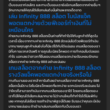
เว็บของเราก่อนใคร และทางเว็บของเรายังมีเกมสล็อตจากค่ายอื่น ๆ 
อีกมากมายให้คุณได้เลือกเล่นดังนั้นห้ามพลาดเด็ดขาด
เล่น Infinity 888 สล็อต โบนัสแจ็ค
พอตแตกง่ายด้วยฟีเจอร์ทำเงินที่ไม่
เหมือนใคร
ค่ายเกม Infinity 888 สล็อตเป็นค่ายที่ทำกำไรให้กับลูกค้าดีที่สุดใน
เวลานี้ เนื่องจากทางค่าย Infinity 888 อัดแน่นไปด้วยฟีเจอร์ทำเงิน
มากมายคุณลูกค้าเล่นยังไงก็มีแต่ได้กับได้แน่นอน เกมสล็อตของเรา
มีทั้งการแจกสปินฟรี การคูณโบนัสแจ็คพอต การทำคอมโบต่อยอด
กำไร บอกเลยว่าสาวกที่ชื่นชอบเกมสล็อตแตกง่ายต้องหลงรักเกม
สล็อตจากค่าย Infinity 888 อย่างแน่นอน
เกมสล็อตจากค่าย Infinity 888 สล็อต
รางวัลแจ็คพอตแตกง่ายจริงหรือไม่
ทางทีมงานของเรากล้าการันตีเลยว่าเกมสล็อจากค่าย Infinity 888 
สล็อตนั้นมีรางวัลโบนัสแจ็คพอตที่แตกง่าย แตกบ่อยจริงแน่นอน ไม่
ว่าใครก็สามารถทำเงินจากเกมสล็อตของเราได้ โดยเกมสล็อตของ
เราก็มีให้คุณได้เลือกเล่นมากมาย ไม่ว่าเกมไหนก็ทำกำไรได้ไม่แพ้กัน
เลย หากคุณไม่เชื่อเราขอท้าเข้ามาพิสูจน์ได้เลย รับรองว่าคุณจะมีเงิน
มากมายแน่นอน ถ้าเข้ามาเล่นเกมสล็อตกับเว็บของเรา