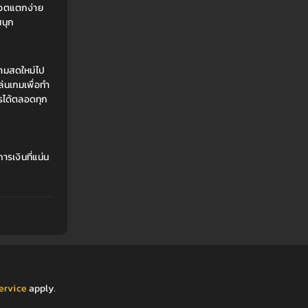
็อตแตกง่าย 
สนุก
ความสดใหม่ไป
ล่นเกมเพื่อทำ
ไรได้ตลอดทุก
ารเงินที่แน่น
ervice
apply.