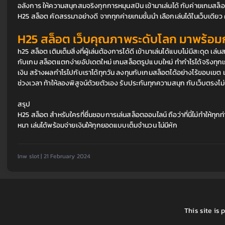
อลังการ ให้ความสนุกสมจริงทุกการหมุนสปิน เข้ามาเล่นได้ กับค่ายเกมสล็
H25 สล็อต คัดสรรมาอย่างดี จากทุกค่ายเกมชั้นนำ เลือกเล่นได้ในเว็บเดี
H25 สล็อต เว็บคุณภาพระดับโลก มาพร้อมก
h25 สล็อต เติมเต็มสิ่งที่ผู้เล่นต้องการได้ดี เข้ามาเล่นได้แบบไม่มีสะดุ
กับเกม สล็อตแตกง่ายอัปเดตใหม่ เกมสล็อตรูปแบบใหม่ ทำกำไรได้จริงทุกเกม 
เงิน สร้างผลกำไรไปกับเราได้ทุกวัน ลงทุนกับเกมสล็อตได้อย่างไร้ขอบเขต เล
ช่วงเวลา ท้าให้ลองพิสูจน์ด้วยตัวเอง รับประกันทุกความสนุก กับเว็บตรงไ
สรุป
H25 สล็อต สำหรับใครที่ชื่นชอบการเล่นสล็อตออนไลน์ ถือว่าที่นี่ไม่ทำให้ทุก
หนา เล่นได้พร้อมจ่ายเงินให้ทุกยอดแบบเต็มจำนวน ไม่มีหัก
lnw slot | 21 February 2024
This site is