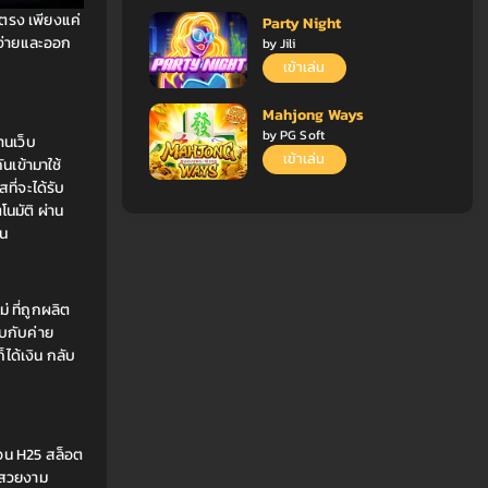
บตรง เพียงแค่
Party Night
ออกง่ายและออก
by Jili
เข้าเล่น
Mahjong Ways
by PG Soft
านเว็บ
เข้าเล่น
นเข้ามาใช้
ที่จะได้รับ
นมัติ ผ่าน
อน
่ ที่ถูกผลิต
พบกับค่าย
็ได้เงิน กลับ
นอน H25 สล็อต 
ิกสวยงาม