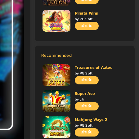
Pinata Wins
by PG Soft
เข้าเล่น
Recommended
Treasures of Aztec
by PG Soft
เข้าเล่น
Super Ace
by Jili
เข้าเล่น
Mahjong Ways 2
by PG Soft
เข้าเล่น