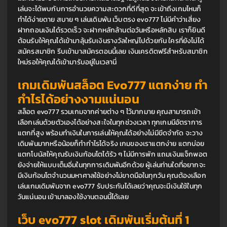
เล่นจะได้พบกับการอำนวยความสะดวกที่ดีที่สุด จะเข้าถึงเกมไหนก็
ทำได้ง่ายดาย สบาย ๆ เล่นเดิมพัน เว็บตรง evo777 ไม่มีคำว่าเสี่ยง 
ฝากถอนเงินได้รวดเร็ว จะฝากหลักล้านต่อวันหรือหลักสิบ เราก็ยินดี
ต้อนรับให้คุณได้เข้ามาลุ้นรับเงินรางวัลใหญ่ไปด้วยกัน ใครที่ยังไม่ได้
สมัครสมาชิก รีบเข้ามาสมัครตอนนี้เลย เงินเครดิตฟรีสำหรับสมาชิก
ใหม่รอให้คุณได้เข้ามารับอยู่ในเวลานี่
เกมเดิมพันสล็อต Evo777 แตกง่าย ทำ
กำไรได้อย่างงามแน่นอน
สล็อต evo777 รวมเกมจากค่ายต่าง ๆ ไว้มากมาย คุณสามารถเข้า
เลือกเล่นด้วยตัวเองได้อย่างสะใจในทุกช่วงเวลา ทุกเกมมีอัตราการ
แตกที่สูง พร้อมทำเงินในการเล่นให้คุณได้อย่างไม่มีขีดจำกัด จะวาง
เดิมพันมากหรือน้อยก็ทำกำไรได้จริง เกมของเราแตกง่าย แตกบ่อย 
แตกโบนัสให้คุณรับเงินก้อนโตได้รัว ๆ ไม่มีการพัก แถมเงินแจ็กพอต
ยังจ่ายให้แบบเต็มอิ่มในทุกการเดิมพันอีกด้วย ผู้เล่นท่านใดที่อยากจะ
มีเงินก้อนโตจำนวนมหาศาลใช้อย่างไม่ขาดมือในทุกวัน คุณต้องเลือก
เล่นเกมเดิมพันจาก evo777 รับประกันได้เลยว่าคุณจะมีเงินใช้ในทุก
วันแน่นอน เข้ามาลองใช้งานตอนนี้ได้เลย
เว็บ evo777 slot เดิมพันเริ่มต้นที่ 1 