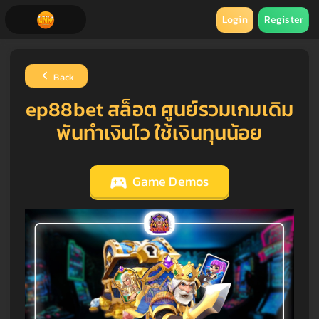
Login
Register
Back
ep88bet สล็อต ศูนย์รวมเกมเดิม
พันทำเงินไว ใช้เงินทุนน้อย
Game Demos