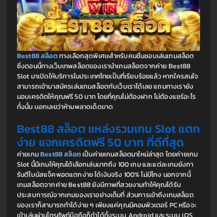
Best88 สล็อต
 ทางเลือกสุดพิเศษสำหรับคนชื่นชอบเล่นเกมสล็อต 
ซึ่งตอนนี้ทางเว็บเทพสล็อตของเรานําเกมสล็อตจากค่าย Best88 
Slot มาเปิดให้บริการในประเทศไทยเป็นที่เรียบร้อยแล้ว หากใครสนใจ
สามารถเข้ามาสมัครเล่นเกมสล็อตกับเว็บเราได้เลย แถมทางเรายัง
มอบเครดิตให้คุณฟรี 50 บาท โดยที่คุณไม่ต้องฝาก ไม่ต้องแชร์อะไร
ทั้งนั้น บอกเลยว่าห้ามพลาดเด็ดขาด
Best88 สล็อต แหล่งรวมเกม Slot แตก
ง่าย แจกเครดิตฟรี 50 บาท ที่ดีที่สุด
ค่ายเกม 
Best88 สล็อต
 เป็นค่ายเกมสล็อตมาใหม่ล่าสุด โดยค่ายเกม 
Slot นี้มีเกมให้คุณได้เลือกเล่นมากถึง 100 เกม และแต่ละเกมยังกา
รันตีโบนัสแจ็คพอตแตกง่าย ได้เงินจริง 100% ไม่มีโกง นอกจากนี้
เกมสล็อตจากค่าย Best88 ยังมีภาพที่สวยงามทำให้คุณได้รับ
ประสบการณ์จากเกมของเราอย่างเต็มที่ ส่วนการเข้าถึงเกมสล็อต
ของเราก็สามารถทำได้ง่าย ๆ เพียงแค่คุณมีคอมพิวเตอร์ PC หรือจะ
เข้าเล่นผ่านโทรศัพท์มือถือก็ทำได้ทั้งระบบ Android และระบบ iOS 