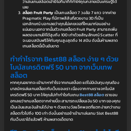
ว่าเล่นเกมสล็อตเฮ่ายี่ไม่กี่นาทีก็ทำให้คุณกลายเป็นเศรษฐีได้
เลย
สล็อต Fruit Party 
เป็นเกมสล็อต 7 วงล้อ 7 แถว จากค่าย 
Pragmatic Play ที่มีภาพสีสันที่สวยงาม 3D ที่เป็น
เอกลักษณ์ บอกเลยว่าคุณไม่เคยเจอที่ไหนมาก่อนอย่าง
แน่นอน นอกจากนั้นตัวเกมสล็อต Fruit Party สามารถเพิ่ม
ผลตอบแทนให้ได้สูงถึง 100 เท่าด้วยสัญลักษณ์ Scatter ที่
จะมอบสปินฟรีให้กับคุณสูงสุดถึง 14 สปิน ดังนั้นห้ามพลาด
เกมสล็อตนี้เป็นอันขาด
ทำกำไรจาก 
Best88 สล็อต
 ง่าย ๆ ด้วย
โบนัสเครดิตฟรี 50 บาท จากเว็บเทพ
สล็อต
หากคุณอยากจะเข้ามาหากำไรจากเกมสล็อต แต่ไม่มีเงินทุน คุณต้อง
มาสมัครเล่นเกมสล็อตกับเว็บของเรา เนื่องจากทางเราแจกโบนัส
เครดิตฟรี 50 บาท ให้คุณไปทำกำไรกับเกม 
Best88 สล็อต
เราขอบ
อกเลยว่าเกมสล็อตจากค่ายนี้จะสามารถเปลี่ยนเงิน 50 บาท ของคุณ
เป็นเงินแสนเงินล้านได้ง่าย ๆ ด้วยรางวัลแจ็คพอตที่แตกง่ายกว่าเกม
สล็อตทั่วไปถึง 100 เท่า ดังนั้นอย่ารอช้าเข้ามาเล่นเกม Slot Best88 
กับเว็บเราได้แล้วฟรี ห้ามพลาดเด็ดขาด