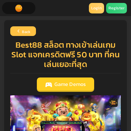
Login
Register
Back
Best88 สล็อต ทางเข้าเล่นเกม
Slot แจกเครดิตฟรี 50 บาท ที่คน
เล่นเยอะที่สุด
Game Demos