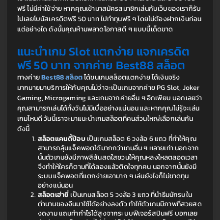
ฟรี ไม่มีค่าใช้จ่าย หากคุณเข้ามาสมัครสมาชิกเล่นกับเว็บของเราก็รับ
ไปเลยโบนัสเครดิตฟรี 50 บาท ไปทำทุนฟรี ๆ โดยไม่ต้องฝากเงินก่อน
แต่อย่างใด ดังนั้นคุณห้ามพลาดโอกาสดี ๆ แบบนี้เด็ดขาด
แนะนำเกม Slot แตกง่าย แจกเครดิต
ฟรี 50 บาท จากค่าย Best88 สล็อต
ทางค่าย 
Best88 สล็อต
ได้ขนเกมสล็อตแตกง่าย ได้เงินจริง 
มากมายมาบริการให้กับคุณไม่ว่าจะเป็นเกมจากค่าย PG Slot, Joker 
Gaming, Microgaming และเกมจากค่ายอื่น ๆ อีกเพียบ บอกเลยว่า
คุณสามารถเล่นได้ทั้งวันไม่มีเบื่ออย่างแน่นอน และหากคุณไม่รู้จะเล่น
เกมไหนดี วันนี้เราจะมาแนะนำเกมสล็อตที่คนส่วนใหญ่เลือกเล่นกัน
ดังนี้
สล็อตแคนดี้ป๊อบ 
เป็นเกมสล็อต 6 วงล้อ 6 แถว ที่ทำให้คุณ
สามารถลุ้นแจ็คพอตได้มากกว่าเกมอื่น ๆ หลายเท่า นอกจาก
นั้นตัวเกมยังมีภาพสีสันสดใสชวนให้คุณหลงใหลตลอดเวลา 
จึงทำให้ใครก็ตามที่ได้ลองแล้วติดใจทุกคน นอกจากนั้นยังมี
ระบบแจ็คพอตที่แตกง่ายเอามาก ๆ เล่นยังไงก็ไม่ขาดทุน
อย่างแน่นอน
สล็อตเฮ่ายี่
 เป็นเกมสล็อต 5 วงล้อ 3 แถว ที่นำธีมนักรบใน
ตำนานของจีนมาใช้ได้อย่างลงตัว ทำให้ตัวเกมมีภาพที่สวยสด
งดงาม แถมทำกำไรได้สูงจากระบบฟีเจอร์สปินฟรี บอกเลย