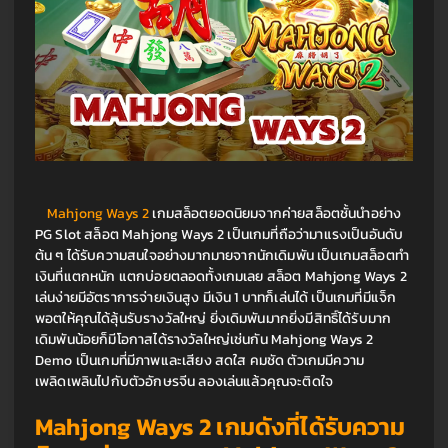
Mahjong Ways 2
 เกมสล็อตยอดนิยมจากค่ายสล็อตชั้นนำอย่าง 
PG Slot 
สล็อต Mahjong Ways 2 
เป็นเกมที่ถือว่ามาแรงเป็นอันดับ
ต้น ๆ ได้รับความสนใจอย่างมากมายจากนักเดิมพัน เป็นเกมสล็อตทำ
เงินที่แตกหนัก แตกบ่อยตลอดทั้งเกมเลย 
สล็อต Mahjong Ways 2
เล่นง่ายมีอัตราการจ่ายเงินสูง มีเงิน 1 บาทก็เล่นได้ เป็นเกมที่มีแจ็ก
พอตให้คุณได้ลุ้นรับรางวัลใหญ่ ยิ่งเดิมพันมากยิ่งมีสิทธิ์ได้รับมาก 
เดิมพันน้อยก็มีโอกาสได้รางวัลใหญ่เช่นกัน 
Mahjong Ways 2 
Demo
 เป็นเกมที่มีภาพและเสียง สดใส คมชัด ตัวเกมมีความ
เพลิดเพลินไปกับตัวอักษรจีน ลองเล่นแล้วคุณจะติดใจ
Mahjong Ways 2
 เกมดังที่ได้รับความ