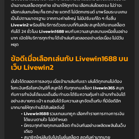
นำเอาเกมสล็อตทุกค่าย เข้ามาให้ทุกท่าน เลือกเล่นโดยตรง ไม่ว่าจะ
เลือกเล่นเกมไหน ก็แตกง่าย แตกดี ไม่มีตกเทรนด์ มาพร้อมระบบเกม
เป็นไปตามมาตรฐาน จากทางค่ายใหญ่ ไม่มีปรับแก้ใด ๆ ทั้งสิ้น 
Livewin2 
พร้อมให้บริการด้วยระบบที่ทันสมัย สนุกไปกับเกมสล็อต
กันได้ 24 ชั่วโมง 
Livewin1688 
พบกับความสนุกสนานเหนือชั้นอย่าง
มาก เปิดให้บริการทุกท่าน ได้เข้าเล่นกันตลอดอย่างต่อเนื่อง ไม่มีวัน
หยุด
ข้อดีเมื่อเลือกเล่นกับ 
Livewin1688 บน
เว็บ 
Livewin2
มั่นใจได้ตลอดการลงทุน เมื่อเข้ามาเล่นกับเรา เล่นได้ทุกเกมไม่ต้อง
โยกเงินหรือโยกบัญชีก็สนุกได้ กับทุกเกมสล็อต 
livewin365 
สนุก
กับการทำเงินได้แบบเต็มอิ่ม ท่านจะได้รับความคุ้มค่า เข้ามาทำเงินได้
อย่างสบายกระเป๋า แถมยังได้รับความสนุกจัดเต็มกับ ที่มีข้อดีอีก
มากมายให้ทุกท่านได้สัมผัสดังนี้
Livewin1688 
รวมเกมเบทถูก เลือกทำรายการทางการเงิน 
ได้แบบตามใจ ไม่มีกำหนด
มีครบทุกค่ายทุกเกมสล็อต ทำเงินกันอย่างเพลิดเพลินในเว็บ
เดียว
สมาชิกใหม่ลุ้นรับโปรโมชั่นสล็อต สุดคุ้มค่ามากมาย