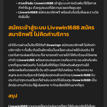
ทางเข้าเล่น Livewin1688 
เข้าสู่ระบบการเดิมพัน ที่มีโอกาส
ทำกำไรสูง ด้วยรูปแบบที่มีความปลอดภัยสูงสุด
Livewin1688 
สมัครสมาชิกฟรี พร้อมรับโปรโมชั่นและรางวัล
กันไม่อั้น
สมัครเข้าสู่ระบบ Livewin1688 สมัคร
สมาชิกฟรี ไม่คิดค่าบริการ 
เข้าใช้งานผ่านเว็บไซต์ได้ทันที 
livewinpr 
สมัครสมาชิกฟรี ไม่คิดค่า
บริการใด ๆ ทั้งสิ้น ถือเป็นอีกหนึ่งเว็บสล็อต เล่นง่ายได้เงินจริง ใช้
เวลาในการเล่นแค่ไม่นาน ก็สามารถสร้างรายได้ ให้กับตัวเองได้หลาย
เท่าตัว 
Livewin365 
พร้อมตอบสนองความต้องการ ของนักเดิมพัน
มากที่สุดมาพร้อมกับ โปรโมชั่นที่ดีที่สุด ให้นักเดิมพันทุกท่านได้
เพลิดเพลินกันตลอดทั้งวัน สร้างผลกำไรไปพร้อม ๆ กัน ยกความ
สนุกและความคุ้มมาเสิร์ฟผู้เล่นทุกคนถึงหน้าจอ 
Livewin1688 
รับ
ประกันว่าทุกเกมสล็อตที่เข้าเล่น แตกดีไม่มีจมทุน 
livewin1688 
เป็น
อีกช่องทางทำเงิน ที่ผู้เล่นหลาย ๆ ท่านเลือกใช้กันมากที่สุด
สรุป
Livewin1688 
รวมเกมสล็อตน่าเล่นมากที่สุด ให้กับสมาชิกได้เลือก