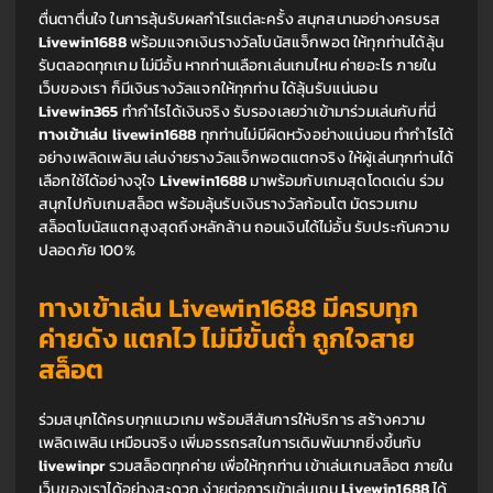
ตื่นตาตื่นใจ ในการลุ้นรับผลกำไรแต่ละครั้ง สนุกสนานอย่างครบรส 
Livewin1688 
พร้อมแจกเงินรางวัลโบนัสแจ็กพอต ให้ทุกท่านได้ลุ้น
รับตลอดทุกเกม ไม่มีอั้น หากท่านเลือกเล่นเกมไหน ค่ายอะไร ภายใน
เว็บของเรา ก็มีเงินรางวัลแจกให้ทุกท่าน ได้ลุ้นรับแน่นอน 
Livewin365 
ทำกำไรได้เงินจริง รับรองเลยว่าเข้ามาร่วมเล่นกับที่นี่ 
ทางเข้าเล่น livewin1688 
ทุกท่านไม่มีผิดหวังอย่างแน่นอน ทำกำไรได้
อย่างเพลิดเพลิน เล่นง่ายรางวัลแจ็กพอตแตกจริง ให้ผู้เล่นทุกท่านได้
เลือกใช้ได้อย่างจุใจ 
Livewin1688 
มาพร้อมกับเกมสุดโดดเด่น ร่วม
สนุกไปกับเกมสล็อต พร้อมลุ้นรับเงินรางวัลก้อนโต มัดรวมเกม
สล็อตโบนัสแตกสูงสุดถึงหลักล้าน ถอนเงินได้ไม่อั้น รับประกันความ
ปลอดภัย 100% 
ทางเข้าเล่น 
Livewin1688 มีครบทุก
ค่ายดัง แตกไว ไม่มีขั้นต่ำ ถูกใจสาย
สล็อต
ร่วมสนุกได้ครบทุกแนวเกม พร้อมสีสันการให้บริการ สร้างความ
เพลิดเพลิน เหมือนจริง เพิ่มอรรถรสในการเดิมพันมากยิ่งขึ้นกับ 
livewinpr 
รวมสล็อตทุกค่าย เพื่อให้ทุกท่าน เข้าเล่นเกมสล็อต ภายใน
เว็บของเราได้อย่างสะดวก ง่ายต่อการเข้าเล่นเกม 
Livewin1688 
ได้