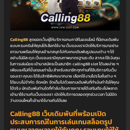
Calling88
 สุดยอดเว็บผู้ให้บริการเกมคาสิโนออนไลน์ ที่มีเกมเดิมพัน
แบบครบครันให้คุณได้เลือกใช้งาน เว็บของเราเปิดให้บริการมาอย่าง
ยาวนานพร้อมให้คุณเข้ามาสนุกไปกับเกมเดิมพันรูปแบบต่าง ๆ ได้
อย่างไม่มีสะดุด เว็บของเรามีคุณภาพมาตรฐานระดับ สากล ใช้เงินทุน
ในการเล่นน้อย เข้ามาสมัครเป็นสมาชิก 
calling88 slot 
ได้เลยง่าย ๆ 
เพียงแค่ไม่กี่ขั้นตอนเท่านั้น สำหรับสมาชิกทุกท่านที่ใช้บริการกับเว็บ
ของเรา คุณจะได้รับสิทธิพิเศษมากมาย เลือกใช้งานโปรโมชั่นต่าง ๆ 
ได้แบบไม่จำกัด จัดหนัก จัดเต็มไปด้วยเกมเดิมพันที่ทำเงินกำไรให้คุณ
ได้จริง นักเดิมพันท่านใดที่กำลังต้องการหารายได้เสริมต้องไม่พลาด
เข้ามาใช้งานกับเว็บของเรา เปิดให้บริการตลอดทุกช่วงเวลา ไม่มีปิด 
ว่างตอนไหนก็เข้ามาใช้งานกันได้เลย
Calling88 เว็บเดิมพันที่พร้อมเปิด
ประสบการณ์ในการเล่นเกมสล็อตรูป
แบบหลากหลายให้กับคุณ รวมเกมให้ใช้