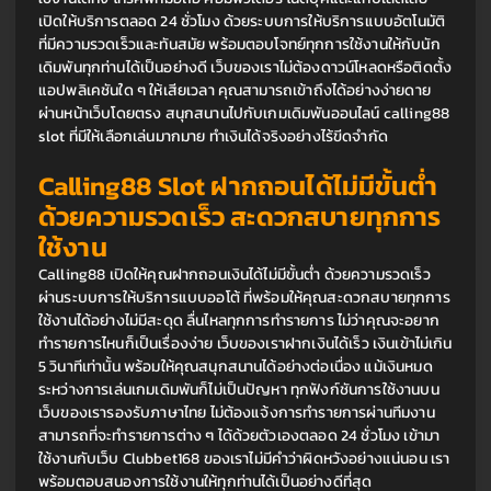
เปิดให้บริการตลอด 24 ชั่วโมง ด้วยระบบการให้บริการแบบอัตโนมัติ
ที่มีความรวดเร็วและทันสมัย พร้อมตอบโจทย์ทุกการใช้งานให้กับนัก
เดิมพันทุกท่านได้เป็นอย่างดี เว็บของเราไม่ต้องดาวน์โหลดหรือติดตั้ง
แอปพลิเคชันใด ๆ ให้เสียเวลา คุณสามารถเข้าถึงได้อย่างง่ายดาย
ผ่านหน้าเว็บโดยตรง สนุกสนานไปกับเกมเดิมพันออนไลน์ 
calling88 
slot 
ที่มีให้เลือกเล่นมากมาย ทำเงินได้จริงอย่างไร้ขีดจำกัด
Calling88 Slot ฝากถอนได้ไม่มีขั้นต่ำ
ด้วยความรวดเร็ว สะดวกสบายทุกการ
ใช้งาน
Calling88 เปิดให้คุณฝากถอนเงินได้ไม่มีขั้นต่ำ ด้วยความรวดเร็ว
ผ่านระบบการให้บริการแบบออโต้ ที่พร้อมให้คุณสะดวกสบายทุกการ
ใช้งานได้อย่างไม่มีสะดุด ลื่นไหลทุกการทำรายการ ไม่ว่าคุณจะอยาก
ทำรายการไหนก็เป็นเรื่องง่าย เว็บของเราฝากเงินได้เร็ว เงินเข้าไม่เกิน 
5 วินาทีเท่านั้น พร้อมให้คุณสนุกสนานได้อย่างต่อเนื่อง แม้เงินหมด
ระหว่างการเล่นเกมเดิมพันก็ไม่เป็นปัญหา ทุกฟังก์ชันการใช้งานบน
เว็บของเรารองรับภาษาไทย ไม่ต้องแจ้งการทำรายการผ่านทีมงาน 
สามารถที่จะทำรายการต่าง ๆ ได้ด้วยตัวเองตลอด 24 ชั่วโมง เข้ามา
ใช้งานกับเว็บ 
Clubbet168 
ของเราไม่มีคำว่าผิดหวังอย่างแน่นอน เรา
พร้อมตอบสนองการใช้งานให้ทุกท่านได้เป็นอย่างดีที่สุด