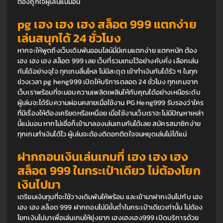
ต้องถูกใจผู้เล่นแน่นอน
pg เฮง เฮง เฮง สล็อต 999 แตกง่าย 
เล่นสนุกได้ 24 ชั่วโมง
หากจะให้พูดถึงเว็บเดิมพันออนไลน์มี่มีเกมแตกง่าย แตกหนัก ต้อง 
เฮง เฮง เฮง สล็อต 999 เลย เว็บที่รวมเกมไว้อย่างคับคั่ง เลือกเล่น
กันได้อย่างจุใจ ทุกเกมลื่นไหล ไม่มีสะดุด เข้าทำเงินกันได้รัว ๆ ในทุก
ช่วงเวลา pg heng999 เปิดให้บริการตลอด 24 ชั่วโมง ทุกเกมจาก
เว็บเราพร้อมที่จะมอบความเพลิดเพลินให้กับคุณได้อย่างเหนือระดับ 
ผู้เล่นจะได้รับความผ่อนคลายเมื่อใช้งาน PG Heng999 รับรองว่าใคร
ที่มีเรื่องให้ต้องเครียดหรือเหนื่อย เมื่อใช้งานเว็บเราจะไม่มีปัญหาเหล่า
นี้แน่นอน หากไม่เชื่อก็เข้ามาลองเล่นเกมกันได้เลย สมัครสมาชิกง่าย 
ทุกเกมทำเงินได้ไว ผู้เล่นจะต้องติดอกติดใจจนหยุดเล่นไม่ได้แน่
ฝากถอนเงินเล่นเกมที่ เฮง เฮง เฮง 
สล็อต 999 ในกระเป๋าเดียว ไม่ต้องโยก
เงินไปมา
เตรียมเงินทุนที่จะใช้วางเดิมพันให้พร้อม และเข้ามาฝากเงินไปกับ เฮง 
เฮง เฮง สล็อต 999 ฝากถอนไม่มีขั้นต่ำในกระเป๋าเดียวเท่านั้น ไม่ต้อง
โยกเงินไปมาเพื่อเล่นเกมให้ยุ่งยาก เฮงเฮงเฮง999 เปิดบริการด้วย