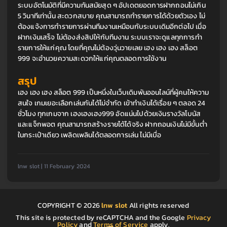
ระบบอัตโนมัติที่มีความทันสมัยสุด ๆ อัปเดตยอดการฝากถอนไม่เกิน 
5 วินาทีเท่านั้น สะดวกสบาย คุณสามารถทำรายการได้ด้วยตัวเอง ไม่
ต้องแจ้งการทำรายการผ่านทีมงานเหมือนกับระบบเดิมอีกต่อไป เมื่อ
ฝากเงินเสร็จ ไม่ต้องส่งสิปให้กับทีมงาน ระบบเราจะดูแลทุกการทำ
รายการให้แก่คุณ โดยที่คุณไม่ต้องวุ่นวายเลย เฮง เฮง เฮง สล็อต 
999 จะอำนวยความสะดวกให้แก่คุณตลอดการใช้งาน 
สรุป
เฮง เฮง เฮง สล็อต 999 เป็นหนึ่งในเว็บเดิมพันออนไลน์ที่ผู้คนให้ความ
สนใจ เกมเยอะเลือกเล่นกันได้ไม่จำกัด เข้าทำเงินได้เรื่อย ๆ ตลอด 24 
ชั่วโมง ทุกเกมจาก เฮงเฮงเฮง999 อัดแน่นไปด้วยเงินรางวัลโบนัส
และแจ็กพอต คุณสามารถสร้างรายได้ได้จริง ฝากถอนเงินไม่มีขั้นต่ำ
ในกระเป๋าเดียว เพลิดเพลินได้ตลอดการเล่น ไม่มีเบื่อ
lnw slot | 11 February 2024
COPYRIGHT © 2026
lnw slot
All rights reserved
This site is protected by reCAPTCHA and the Google
Privacy
Policy
and
Terms of Service
apply.