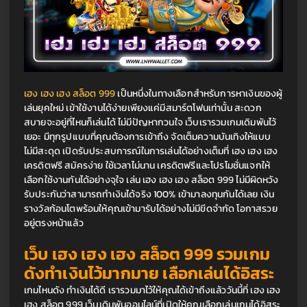
เฮง เฮง เฮง สล็อต 999
 เป็นหนึ่งในทางเลือกสำหรับการหาเงินของผู้
เล่นยุคใหม่ เข้าใช้งานได้ง่ายเพียงแค่มีสมาร์ตโฟนเท่านั้น สะดวก
สบายจะอยู่ที่ไหนก็เล่นได้ ไม่มีปัญหากวนใจ เว็บเรารวมเกมเดิมพันไว้
เยอะ มีทุกรูปแบบที่คุณต้องการเข้าถึง จัดเต็มความบันเทิงให้แบบ
ไม่มีสะดุด เปิดรับประสบการณ์ในการเล่นได้อย่างเต็มที่ เฮง เฮง เฮง 
เครดิตฟรี สมัครง่าย ใช้เวลาไม่นาน เครดิตฟรีและโปรโมชั่นแจกให้
เลือกใช้งานกันได้อย่างจุใจ เล่น เฮง เฮง เฮง สล็อต 999 ไม่มีผิดหวัง 
รับประกันว่าสามารถทำเงินได้จริง 100% เข้ามาลงทุนกันได้เลย เงิน
รางวัลก้อนโตพร้อมให้คุณเข้ามารับได้อย่างไม่มีขีดจำกัด โอกาสรวย
อยู่ตรงหน้าแล้ว
เว็บ เฮง เฮง เฮง สล็อต 999 รวมเกม
ดังทำเงินไว้มากมาย เลือกเล่นได้อิสระ
เกมไหนดัง ทำเงินได้ดี เรารวมมาไว้ให้คุณได้เข้าถึงแล้ววันนี้ที่ เฮง เฮง 
เฮง สล็อต 999 เว็บเดิมพันออนไลน์ที่เปิดให้คุณเลือกเล่นเกมได้อิสระ