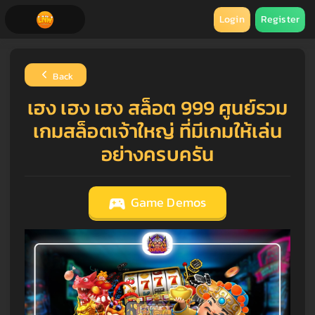
Login
Register
Back
เฮง เฮง เฮง สล็อต 999 ศูนย์รวม
เกมสล็อตเจ้าใหญ่ ที่มีเกมให้เล่น
อย่างครบครัน
Game Demos