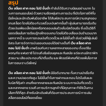
สรุป
เว็บ สล็อต ฝาก ถอน ไม่มี ขั้นต่ำ 
กำลังได้รับความนิยมอย่างมาก ใน
วงการเกมออนไลน์ ด้วยความยืดหยุ่นทางการเงิน ที่เปิดโอกาสให้ทั้ง
มือใหม่และนักเดิมพันมืออาชีพ ได้สัมผัสประสบการณ์ความสนุกของ
เกมสล็อต โดยไม่ต้องกังวลเรื่องเงินฝากขั้นต่ำ ผู้เล่นสามารถเริ่มต้น
ด้วยเงินเพียงเล็กน้อยหรือทดลองเล่นด้วยโบนัสต้อนรับ ซึ่งเป็นวิธีที่
ยอดเยี่ยมในการเรียนรู้กลไกของเกม โดยไม่ต้องเสี่ยงเงินจำนวนมาก 
นอกจากนี้ ระบบการถอนเงินที่รวดเร็วและไม่มีขั้นต่ำ ยังช่วยให้ผู้เล่นมี
อิสระในการจัดการเงินของตนเองได้อย่างเต็มที่ 
เว็บ สล็อต ฝาก 
ถอน ไม่มี ขั้นต่ำ 
มาพร้อมกับความหลากหลายของเกม ตั้งแต่ธีม
ผจญภัย แฟนตาซี ไปจนถึงธีมย้อนยุคและทันสมัย แต่ละเกมมีกราฟิก
สวยงาม เสียงประกอบที่น่าตื่นเต้น และฟีเจอร์พิเศษที่ช่วยเพิ่มโอกาส
ในการชนะรางวัลใหญ่
เว็บ สล็อต ฝาก ถอน ไม่มี ขั้นต่ำ 
มีข้อดีมากมาย ทั้งความน่าเชื่อถือ
และความปลอดภัยสูง ไม่มีขั้นต่ำในการฝากและถอน โปรโมชันและ
โบนัสที่คุ้มค่า เกมที่หลากหลายและทันสมัย ระบบการเงินที่รวดเร็ว
และหลากหลาย รวมถึงการบริการลูกค้าที่มีคุณภาพ ทำให้เป็นทาง
เลือกที่ดีที่สุด สำหรับนักเดิมพันที่ต้องการประสบการณ์ การเล่น
สล็อตออนไลน์ที่ยอดเยี่ยม