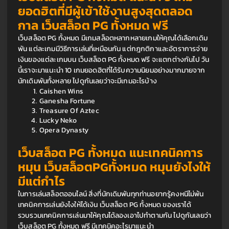
ยอดฮิตที่มีผู้เข้าใช้งานสูงสุดตลอด
กาล 
เว็บสล็อต PG ทั้งหมด ฟรี
เว็บสล็อต PG ทั้งหมด
 มีเกมสล็อตหลากหลายเกมให้คุณได้เลือกเดิม
พัน แต่ละเกมมีวิธีการเล่นที่เหมือนกัน แต่กฎกติกาและอัตราการจ่าย
เงินของแต่ละเกมบน 
เว็บสล็อต PG ทั้งหมด ฟรี
 จะแตกต่างกันไป วัน
นี้เราจะมาแนะนำ 10 เกมยอดฮิตที่ได้รับความนิยมอย่างมากมายจาก
นักเดิมพันทั้งหลาย ไปดูกันเลยว่าจะมีเกมอะไรบ้าง
Caishen Wins
Ganesha Fortune
Treasure Of Aztec
Lucky Neko
Opera Dynasty
เว็บสล็อต PG ทั้งหมด
 แนะเทคนิคการ
หมุน 
เว็บสล็อตPGทั้งหมด 
หมุนยังไงให้
มีแต่กำไร
ในการเล่นสล็อตออนไลน์ สิ่งที่นักเดิมพันทุกท่านอยากรู้คงหนีไม่พ้น 
เทคนิคการเล่นยังไงให้ได้เงิน 
เว็บสล็อต PG ทั้งหมด
 ของเราได้
รวบรวมเทคนิคการเล่นมาให้คุณได้ลองเอาไปทำตามกัน ไปดูกันเลยว่า
เว็บสล็อต PG ทั้งหมด ฟรี
 มีเทคนิคอะไรมาแนะนำ