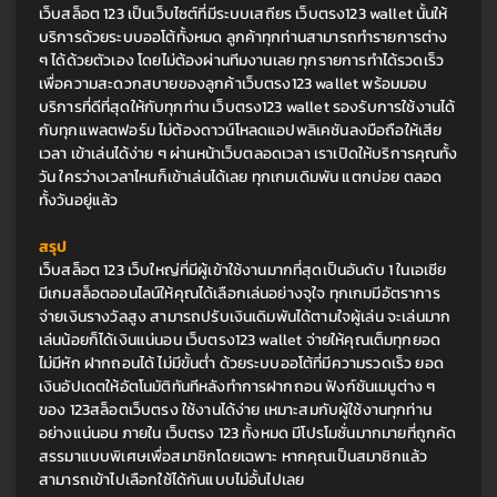
เว็บสล็อต 123 เป็นเว็บไซต์ที่มีระบบเสถียร เว็บตรง123 wallet นั้นให้
บริการด้วยระบบออโต้ทั้งหมด ลูกค้าทุกท่านสามารถทำรายการต่าง 
ๆ ได้ด้วยตัวเอง โดยไม่ต้องผ่านทีมงานเลย ทุกรายการทำได้รวดเร็ว 
เพื่อความสะดวกสบายของลูกค้าเว็บตรง123 wallet พร้อมมอบ
บริการที่ดีที่สุดให้กับทุกท่าน เว็บตรง123 wallet รองรับการใช้งานได้
กับทุกแพลตฟอร์ม ไม่ต้องดาวน์โหลดแอปพลิเคชันลงมือถือให้เสีย
เวลา เข้าเล่นได้ง่าย ๆ ผ่านหน้าเว็บตลอดเวลา เราเปิดให้บริการคุณทั้ง
วัน ใครว่างเวลาไหนก็เข้าเล่นได้เลย ทุกเกมเดิมพัน แตกบ่อย ตลอด
ทั้งวันอยู่แล้ว 
สรุป
เว็บสล็อต 123 เว็บใหญ่ที่มีผู้เข้าใช้งานมากที่สุดเป็นอันดับ 1 ในเอเชีย 
มีเกมสล็อตออนไลน์ให้คุณได้เลือกเล่นอย่างจุใจ ทุกเกมมีอัตราการ
จ่ายเงินรางวัลสูง สามารถปรับเงินเดิมพันได้ตามใจผู้เล่น จะเล่นมาก
เล่นน้อยก็ได้เงินแน่นอน เว็บตรง123 wallet จ่ายให้คุณเต็มทุกยอด 
ไม่มีหัก ฝากถอนได้ ไม่มีขั้นต่ำ ด้วยระบบออโต้ที่มีความรวดเร็ว ยอด
เงินอัปเดตให้อัตโนมัติทันทีหลังทำการฝากถอน ฟังก์ชันเมนูต่าง ๆ 
ของ 123สล็อตเว็บตรง ใช้งานได้ง่าย เหมาะสมกับผู้ใช้งานทุกท่าน
อย่างแน่นอน ภายใน เว็บตรง 123 ทั้งหมด มีโปรโมชั่นมากมายที่ถูกคัด
สรรมาแบบพิเศษเพื่อสมาชิกโดยเฉพาะ หากคุณเป็นสมาชิกแล้ว 
สามารถเข้าไปเลือกใช้ได้กันแบบไม่อั้นไปเลย