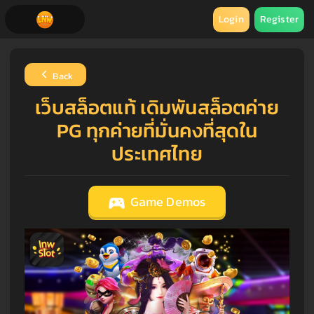
Login
Register
Back
เว็บสล็อตแท้ เดิมพันสล็อตค่าย
PG ทุกค่ายที่มั่นคงที่สุดใน
ประเทศไทย
Game Demos