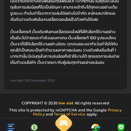
เว็บเราเปิดให้วางเดิมพันเริ่มต้นเพียงแค่ 1 บาทเท่านั้น แม้คุณจะมีเงิน
ทุนในการเล่นน้อยก็ไม่เป็นปัญหา สามารถเข้าถึงได้ทุกเกมอย่างเต็ม
รูปแบบ ทำเงินกำไรจากการเล่นได้อย่างไม่จำกัด สมัครสมาชิกและ
เริ่มต้นวางเดิมพันในเกมสล็อตออนไลน์ไปด้วยกันได้เลย
เว็บสล็อตแท้ เว็บเดิมพันเกมสล็อตออนไลน์ที่มีให้เลือกใช้งานอย่าง
เต็มอิ่ม ไม่ว่าคุณจะกำลังมองหาเกม เว็บสล็อตแท้ 100 รูปแบบไหน 
เว็บเราก็มีให้เลือกใช้งานอย่างอิสระ ทุกเกมของเราทำเงินกำไรให้กับ
คุณได้เป็นกอบเป็นกำจำนวนมหาศาลแน่นอน วางเดิมพันเริ่มต้นที่ 1 
บาทเท่านั้น มีเงินทุนในการเล่นน้อยก็เข้าใช้งานได้ ทุกยอดการเล่นจ่าย
เต็มจำนวนไม่หัก เว็บเราเหมาะกับผู้เล่นทุกท่านอย่างแน่นอน
lnw slot | 28 December 2023
COPYRIGHT © 2026
lnw slot
All rights reserved
This site is protected by reCAPTCHA and the Google
Privacy
Policy
and
Terms of Service
apply.