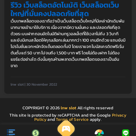
รีวิว เว็บสล็อตอัตโนมัติ เว็บสล็อตเว็บ
ใหญ่ที่มั่นคงปลอดภัยที่สุด
เว็บเทพสล็อตของเราถือว่าเป็นเว็บสล็อตเว็บใหญ่ที่มีเหล่านักเดิมพัน
มากมายเข้ามาใช้บริการ เนื่องจากมีความมั่นคง และปลอดภัยที่สุด
ด้วยระบบฝากถอนอัตโนมัติผ่านทรูวอลเล็ตที่ใช้เวลาไม่ถึง 3 วินาที 
และยังมีเกมสล็อตให้คุณเลือกเล่นมากกว่า 100 เกมอีกด้วย แถมยังมี
โปรโมชั่นแจกหนักจัดเต็มตลอดทั้งปี โดยเราแจกโบนัสเครดิตฟรีเริ่ม
ต้นตั้งแต่ 50 บาท ไปจนถึง 1,500 บาท ฟรี โดยไม่ต้องฝาก ไม่ต้อง
แชร์แต่อย่างใด ดังนั้นคุณห้ามพลาดเว็บเทพสล็อตของเราเป็นอัน
ขาด
lnw slot | 30 November 2022
COPYRIGHT © 2026
lnw slot
All rights reserved
This site is protected by reCAPTCHA and the Google
Privacy
Policy
and
Terms of Service
apply.