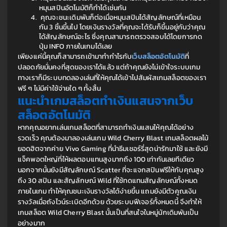
หมุนสปินอัตโนมัติก็ทำได้เช่นกัน
 คุณจะชนะเดิมพันก็ต่อเมื่อหมุนสปินได้สัญลักษณ์ที่เหมือน
กัน 3 ชิ้นขึ้นไป โดยเงินรางวัลที่คุณจะได้รับก็ขึ้นอยู่กับว่าคุณ
ได้สัญลักษณ์อะไร ซึ่งคุณสามารถตรวจสอบได้โดยการกด
ปุ่ม INFO ภายในเกมได้เลย
เพียงแค่นี้คุณก็สามารถเข้ามาทำกำไรกับ
เว็บสล็อตอัตโนมัติ
ที่
ปลอดภัยมั่นคงที่สุดของเราได้แล้ว แต่ถ้าคุณยังไม่เข้าใจระบบเกม 
ทางเราก็มีระบบทดลองเล่นที่ให้คุณได้เข้าไปสัมผัสเกมสล็อตของเรา
ฟรี ๆ ไม่มีค่าใช้จ่ายใด ๆ ทั้งสิ้น
แนะนำเกมสล็อตทำเงินแสนจากเว็บ
สล็อตอัตโนมัติ
หากคุณอยากเล่นเกมสล็อตที่สามารถทำเงินแสนให้คุณได้อย่าง
รวดเร็ว คุณต้องมาลองเล่นเกม Wild Cherry Blast เกมสล็อตผลไม้
ยอดฮิตจากค่าย Vivo Gaming ที่นำธีมเชอร์รี่สุดน่ารักมาใช้ และยังมี
แจ็คพอตใหญ่ที่ให้ผลตอบแทนสูงมากถึง 100 เท่ากันเลยทีเดียว 
นอกจากนั้นยังมีสัญลักษณ์ Scatter ที่จะแจกสปินฟรีให้กับคุณสูง
ถึง 30 สปิน และสัญลักษณ์ Wild ที่ใช้ทดแทนสัญลักษณ์ทั้งหมด
ภายในเกม ทำให้คุณชนะเงินรางวัลได้ง่ายขึ้น แถมยังมีตัวคูณเงิน
รางวัลเมื่อถังไวน์ระเบิดอีกด้วย ด้วยระบบฟีเจอร์ทั้งหมดนี้ จึงทำให้
เกมสล็อต Wild Cherry Blast นั้นเป็นที่สนใจในหมู่นักเดิมพันเป็น
อย่างมาก