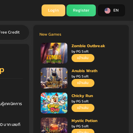
Login
Register
EN
Free Credit
New Games
Zombie Outbreak
by PG Soft
เข้าเล่น
ip
Anubis Wrath
by PG Soft
เข้าเล่น
Chicky Run
by PG Soft
นรู้เทคนิคการ
เข้าเล่น
Mystic Potion
00 บาท เลยที
by PG Soft
เข้าเล่น