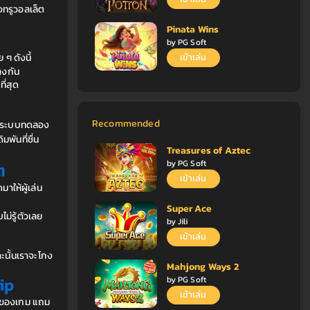
งทรูวอลเล็ต
Pinata Wins
by PG Soft
เข้าเล่น
 ๆ ดังนี้
างกัน
ี่สุด
Recommended
ะมีระบบทดลอง
พันที่ชื่น
Treasures of Aztec
by PG Soft
ต
เข้าเล่น
าให้ผู้เล่น
Super Ace
่รู้ตัวเลย 
by Jili
เข้าเล่น
นั้นเราจะโกง
Mahjong Ways 2
ip
by PG Soft
เข้าเล่น
ุกของเกม แถม