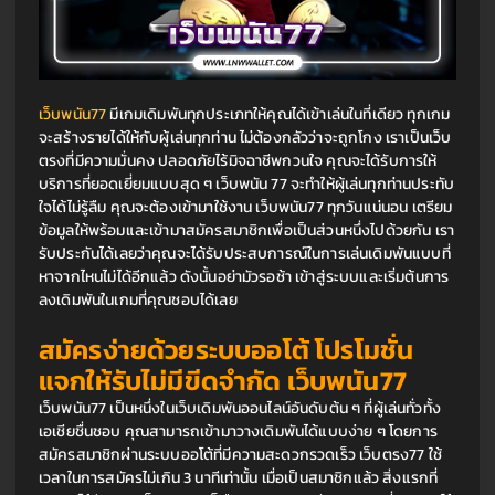
เว็บพนัน77
 มีเกมเดิมพันทุกประเภทให้คุณได้เข้าเล่นในที่เดียว ทุกเกม
จะสร้างรายได้ให้กับผู้เล่นทุกท่าน ไม่ต้องกลัวว่าจะถูกโกง เราเป็นเว็บ
ตรงที่มีความมั่นคง ปลอดภัยไร้มิจฉาชีพกวนใจ คุณจะได้รับการให้
บริการที่ยอดเยี่ยมแบบสุด ๆ เว็บพนัน 77 จะทำให้ผู้เล่นทุกท่านประทับ
ใจได้ไม่รู้ลืม คุณจะต้องเข้ามาใช้งาน เว็บพนัน77 ทุกวันแน่นอน เตรียม
ข้อมูลให้พร้อมและเข้ามาสมัครสมาชิกเพื่อเป็นส่วนหนึ่งไปด้วยกัน เรา
รับประกันได้เลยว่าคุณจะได้รับประสบการณ์ในการเล่นเดิมพันแบบที่
หาจากไหนไม่ได้อีกแล้ว ดังนั้นอย่ามัวรอช้า เข้าสู่ระบบและเริ่มต้นการ
ลงเดิมพันในเกมที่คุณชอบได้เลย 
สมัครง่ายด้วยระบบออโต้ โปรโมชั่น
แจกให้รับไม่มีขีดจำกัด เว็บพนัน77
เว็บพนัน77 เป็นหนึ่งในเว็บเดิมพันออนไลน์อันดับต้น ๆ ที่ผู้เล่นทั่วทั้ง
เอเชียชื่นชอบ คุณสามารถเข้ามาวางเดิมพันได้แบบง่าย ๆ โดยการ
สมัครสมาชิกผ่านระบบออโต้ที่มีความสะดวกรวดเร็ว เว็บตรง77 ใช้
เวลาในการสมัครไม่เกิน 3 นาทีเท่านั้น เมื่อเป็นสมาชิกแล้ว สิ่งแรกที่