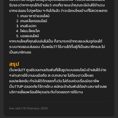
รับรองว่าหากคุณได้เข้าเล่น 5 เกมที่เราแนะนำคุณจะมีเงินใช้จำนวน
มากแน่นอน ไปดูพร้อม ๆ กันได้แล้ว ว่าจะมีเกมไหนบ้างที่ไม่ควรพลาด
เกมบาคาร่าออนไลน์
เกมสล็อตออนไลน์
เกมยิงปลา
ไพ่แบล็คแจ็ค
บอลออนไลน์
หากเกมไหนที่คุณยังเล่นไม่เป็น ก็สามารถเข้าทดลองเล่นดูก่อนได้ 
ระบบทดลองเล่นของ เว็บพนัน77 ใช้งานได้ทั้งผู้ที่เป็นสมาชิกและไม่
เป็นสมาชิกเลย
สรุป
เว็บพนัน77 ศูนย์รวมเกมเดิมพันที่มีในรูปแบบออนไลน์ เข้าเล่นได้ง่าย 
ๆ ผ่านการใช้งานบนมือถือ สะดวกสบาย ไม่ต้องดาวน์โหลด
แอปพลิเคชัน ทำเงินได้ดีตลอดทั้งวัน ไม่ต้องห่วงเรื่องมิจฉาชีพ 
เว็บ77UP ปลอดภัย ไร้การโกง สมัครเข้าเดิมพันได้อย่างสบายใจเลย 
บริการเยี่ยมพร้อมให้คุณประทับใจตลอดการใช้งาน
lnw slot | 16 February 2024