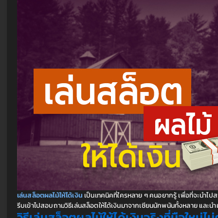
เล่นสล็อตผลไม้ให้ได้เงิน
 เป็นเทคนิคที่ใครหลาย ๆ คนอยากรู้ เพื่อที่จะนำไปส
รีบเข้าไปสอบถามวิธีเล่นสล็อตให้ได้เงินมาจากเซียนนักพนันทั้งหลาย และนำม
วิธีเล่นสล็อตผลไม้ให้ได้เงินจริงที่มือใหม่