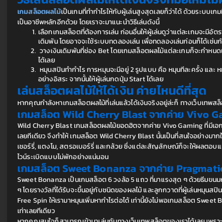
เกมสล็อตผลไม้
เป็นเกมที่ทำกำไรให้กับผู้เล่นสูงสุดเลยก็ว่าได้ ด้วยระบ
เป็นอาชีพหลักอีกด้วย โดยเราจะมาแนะนำวิธีเล่นดังนี้
เลือกเกมสล็อตที่ต้องการเล่น ก่อนอื่นให้ผู้เล่นดูว่าแต่ละเกมจะมีอัตร
เดิมพัน โดยอาจจะใช้ระบบทดลองเล่น เพื่อทดลองเล่นก่อนก็ได้เช่นก
 วางเงินเดิมพันที่ช่อง Bet โดยเกมสล็อตผลไม้แต่ละเกมก็จะกำหนดเงิ
ได้เลย
 หมุนสปินทำกำไร การหมุนจะมีอยู่ 2 รูปแบบ คือ หมุนทีละครั้ง แล
อย่างอิสระ จากนั้นให้ผู้เล่นกดปุ่ม Start ได้เลย
เล่นสล็อตผลไม้ให้ได้เงิน ค่ายไหนดีที่สุด
หากคุณกำลังหาเกมสล็อตผลไม้ที่เล่นแล้วได้เงินจริงอยู่ล่ะก็ ทางเว็บเทพส
เกมสล็อต Wild Cherry Blast จากค่าย Vivo 
Wild Cherry Blast เกมสล็อตผลไม้ยอดฮิตจากค่าย Vivo Gaming ที่มีเอกล
เลยทีเดียว จึงทำให้ เกมสล็อต Wild Cherry Blast นั้นเป็นที่สนใจอย่างมา
เชอร์รี่, แตงโม, สตรอเบอร์รี่ และกล้วย ซึ่งแต่ละสัญลักษณ์ก็จะให้ผลตอบ
ไวน์ระเบิดแบบไม่พักอย่างแน่นอน
เกมสล็อต Sweet Bonanza จากค่าย Pragmati
Sweet Bonanza เป็นเกมสล็อต 6 วงล้อ 5 แถว ที่มาแรงสุด ๆ ด้วยธีมขนมหว
ๆ โดยรางวัลที่ได้รับจะขึ้นอยู่กับชนิดของผลไม้ และลูกกวาดที่ผู้เล่นหมุนสปินได
Free Spin ให้เรามาหมุนเพิ่มหากำไรต่อได้ เท่านี้ยังไม่พอเกมสล็อต Sweet Bo
เท่าเลยทีเดียว
หากคุณสนใจก็สามารถเข้ามาเล่นกับทางเว็บเทพสล็อตของเราได้เลย เพราะทางเ