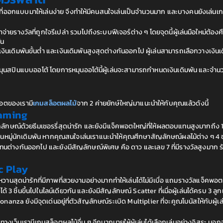
บเกมที่ออกแบบมาให้เล่นง่าย จึงทำให้มีคนสนใจเล่นเป็นจำนวนมาก และบางคนยังเล่น
าจ่ายรางวัลที่ถูกใจรึเปล่า รวมไปถึงระบบฟีเจอร์ต่าง ๆ โดยจุดนี้ผู้เล่นมือใหม่ต้อง
ัน
นเดิมพันขั้นตํ่า และเงินเดิมพันสูงสุดต่างกันออกไป ผู้เล่นสามารถเลือกวางเงินเ
ะ หมุนสปินแบบออโต้ โดยการหมุนออโต้นี้ผู้เล่นจะสามารถกำหนดเงินเดิมพัน และจำ
ล็อตของเรามี
เกมสล็อตผลไม้
จาก 2 ค่ายยักษ์ใหญ่มาแนะนำให้กับคุณแล้วดังนี้
Gaming
ักษณ์ด้วยธีมเชอรรี่สุดน่ารัก และยังมีแจ็คพอตใหญ่ที่ให้ผลตอบแทนสูงมากถึง 1
กในหมู่นักเดิมพัน หากคุณสนใจเล่นเราแนะนำให้คุณศึกษาสัญลักษณ์ผลไม้ต่าง ๆ 4 ชน
แทนต่างกันออกไป และยังมีสัญลักษณ์พิเศษ คือ ดาว และเลข 7 ที่มีรางวัลสูงมาก ร
c Play
านสุดน่ารักที่มีภาพที่สวยงามอย่างมากทำให้เล่นได้ไม่มีเบื่อ แถมรางวัลแจ็คพอ
้ 3 ชิ้นขึ้นไปในไลน์เดียวกัน และยังมีสัญลักษณ์ Scatter ที่เมื่อผู้เล่นได้ครบ 3 ลูกเ
nanza ยังมีจุดเด่นอยู่ที่ตัวสัญลักษณ์ระเบิด Multiplier ที่จะคูณโบนัสให้กับผู้เล
ว็บเรามีเกมสล็อตผลไม้อื่น ๆ อีกมากมายให้ผู้เล่นได้เลือกเล่นอย่างอิสระ นอกจา