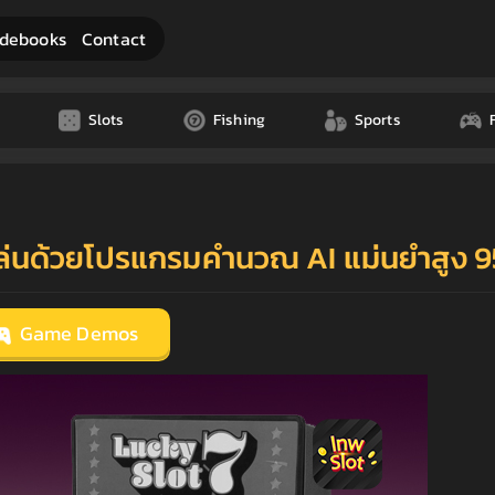
idebooks
Contact
Slots
Fishing
Sports
ิธีเล่นด้วยโปรแกรมคำนวณ AI แม่นยำสูง 
Game Demos