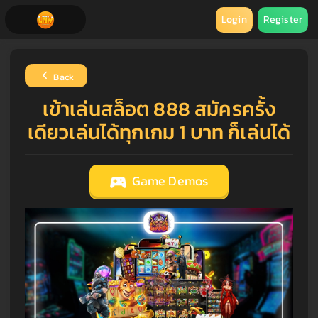
Login
Register
Back
เข้าเล่นสล็อต 888 สมัครครั้ง
เดียวเล่นได้ทุกเกม 1 บาท ก็เล่นได้
Game Demos