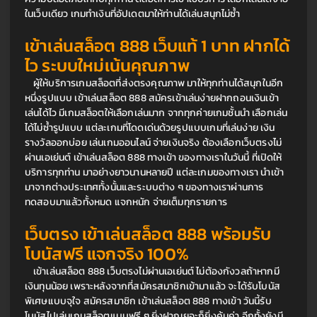
ในเว็บเดียว เกมทำเงินที่อัปเดตมาให้ท่านได้เล่นสนุกไม่ซ้ำ
เข้าเล่นสล็อต 888 เว็บแท้ 1 บาท ฝากได้
ไว ระบบใหม่เน้นคุณภาพ
	ผู้ให้บริการเกมสล็อตที่ส่งตรงคุณภาพ มาให้ทุกท่านได้สนุกในอีก
หนึ่งรูปแบบ เข้าเล่นสล็อต 888 สมัครเข้าเล่นง่ายฝากถอนเงินเข้า
เล่นได้ไว มีเกมสล็อตให้เลือกเล่นมาก จากทุกค่ายเกมชั้นนำ เลือกเล่น
ได้ไม่ซ้ำรูปแบบ แต่ละเกมที่โดดเด่นด้วยรูปแบบเกมที่เล่นง่าย เงิน
รางวัลออกบ่อย เล่นเกมออนไลน์ จ่ายเงินจริง ต้องเลือกเว็บตรงไม่
ผ่านเอเย่นต์ เข้าเล่นสล็อต 888 ทางเข้า ของทางเราในวันนี้ ที่เปิดให้
บริการทุกท่าน มาอย่างยาวนานหลายปี แต่ละเกมของทางเรา นำเข้า
มาจากต่างประเทศทั้งนั้นและระบบต่าง ๆ ของทางเราผ่านการ
ทดสอบมาแล้วทั้งหมด แจกหนัก จ่ายเต็มทุกรายการ
เว็บตรง เข้าเล่นสล็อต 888 พร้อมรับ
โบนัสฟรี แจกจริง 100%
	เข้าเล่นสล็อต 888 เว็บตรงไม่ผ่านเอเย่นต์ ไม่ต้องกังวลถ้าหากมี
เงินทุนน้อย เพราะหลังจากที่สมัครสมาชิกเข้ามาแล้ว จะได้รับโบนัส
พิเศษแบบจุใจ สมัครสมาชิก เข้าเล่นสล็อต 888 ทางเข้า วันนี้รับ
โบนัสไปเล่นเกมสล็อตแบบฟรี ๆ ยิ่งฝากเยอะก็ยิ่งคุ้มค่า อีกทั้งยังมี