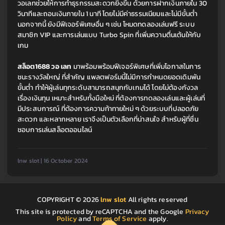
วอเลทช่วยให้การทำธุรกรรมสะดวกยิ่งขึ้น ด้วยการฝากเงินภายใน 30 
วินาทีและถอนเงินภายใน 1 นาที โดยไม่มีค่าธรรมเนียมและไม่มีขั้นต่ำ 
นอกจากนี้ ยังมีฟีเจอร์พิเศษอื่น ๆ เช่น โหมดทดลองเล่นฟรี ระบบ
สมาชิก VIP และการเล่นแบบ Turbo Spin ที่เพิ่มความตื่นเต้นให้กับ
เกม
สล็อต1688 วอ เลท
 มาพร้อมพร้อมฟีเจอร์พิเศษที่เพิ่มโอกาสในการ
ชนะรางวัลใหญ่ ที่สำคัญ แพลตฟอร์มนี้ไม่มีการกำหนดยอดเดิมพัน
ขั้นต่ำ ทำให้ผู้เล่นทุกระดับสามารถสนุกกับเกมได้ โดยไม่ต้องกังวล
เรื่องเงินทุน เหมาะสำหรับทั้งมือใหม่ ที่ต้องการทดลองเล่นและผู้เล่นที่
มีประสบการณ์ ที่ต้องการความท้าทายใหม่ ๆ ด้วยระบบที่ปลอดภัย 
สะดวก และหลากหลาย เราจึงเป็นตัวเลือกที่น่าสนใจ สำหรับผู้ที่ชื่น
ชอบการเล่นสล็อตออนไลน์
lnw slot | 16 October 2024
COPYRIGHT © 2026
lnw slot
All rights reserved
This site is protected by reCAPTCHA and the Google
Privacy
Policy
and
Terms of Service
apply.