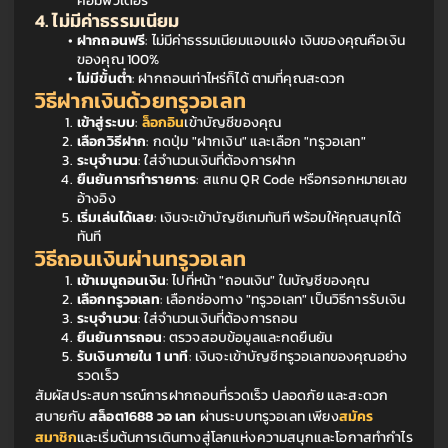
คอมพิวเตอร์
4. ไม่มีค่าธรรมเนียม
ฝากถอนฟรี
: ไม่มีค่าธรรมเนียมแอบแฝง เงินของคุณคือเงิน
ของคุณ 100%
ไม่มีขั้นต่ำ
: ฝากถอนเท่าไหร่ก็ได้ ตามที่คุณสะดวก
วิธีฝากเงินด้วยทรูวอเลท
เข้าสู่ระบบ
: 
ล็อกอิน
เข้าบัญชีของคุณ
เลือกวิธีฝาก
: กดปุ่ม "ฝากเงิน" และเลือก "ทรูวอเลท"
ระบุจำนวน
: ใส่จำนวนเงินที่ต้องการฝาก
ยืนยันการทำรายการ
: สแกน QR Code หรือกรอกหมายเลข
อ้างอิง
เริ่มเล่นได้เลย
: เงินจะเข้าบัญชีเกมทันที พร้อมให้คุณสนุกได้
ทันที
วิธีถอนเงินผ่านทรูวอเลท
เข้าเมนูถอนเงิน
: ไปที่หน้า "ถอนเงิน" ในบัญชีของคุณ
เลือกทรูวอเลท
: เลือกช่องทาง "ทรูวอเลท" เป็นวิธีการรับเงิน
ระบุจำนวน
: ใส่จำนวนเงินที่ต้องการถอน
ยืนยันการถอน
: ตรวจสอบข้อมูลและกดยืนยัน
รับเงินภายใน 1 นาที
: เงินจะเข้าบัญชีทรูวอเลทของคุณอย่าง
รวดเร็ว
สัมผัสประสบการณ์การฝากถอนที่รวดเร็ว ปลอดภัย และสะดวก
สบายกับ 
สล็อต1688 วอ เลท
 ผ่านระบบทรูวอเลท เพียง
สมัคร
สมาชิก
และเริ่มต้นการเดินทางสู่โลกแห่งความสนุกและโอกาสทำกำไร