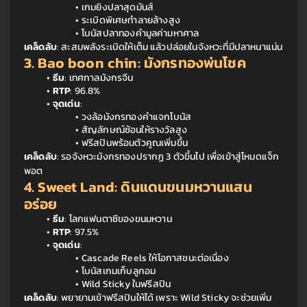
เกมยิงปลาสุดมันส์
ระเบิดพิเศษทำลายล้างสูง
โบนัสปลาทองคำมูลค่ามหาศาล
เคล็ดลับ
: สะสมพลังระเบิดให้เต็ม แล้วปล่อยในจังหวะที่มีปลาหนาแน่น
3. Bao boon chin: มังกรทองพ่นโชค
ธีม
: เทศกาลมังกรจีน
RTP
: 96.8%
จุดเด่น
:
วงล้อมังกรทองคำแจกโบนัส
สัญลักษณ์ซ้อนให้รางวัลสูง
ฟรีสปินพร้อมตัวคูณเพิ่มขึ้น
เคล็ดลับ
: รอจังหวะมังกรทองปรากฏ 3 ตัวขึ้นไป เพื่อเข้าสู่โหมดแจ็ก
พอต
4. Sweet Land: ดินแดนขนมหวานแสน
อร่อย
ธีม
: โลกแฟนตาซีของขนมหวาน
RTP
: 97.5%
จุดเด่น
:
Cascade Reels ให้โอกาสชนะต่อเนื่อง
โบนัสเกมเก็บลูกอม
Wild Sticky ในฟรีสปิน
เคล็ดลับ
: พยายามเข้าฟรีสปินให้ได้ เพราะ Wild Sticky จะช่วยเพิ่ม