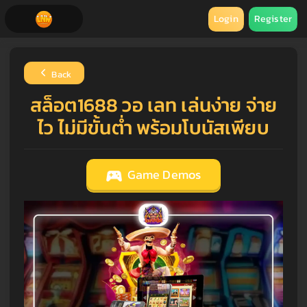
Login
Register
Back
สล็อต1688 วอ เลท เล่นง่าย จ่าย
ไว ไม่มีขั้นต่ำ พร้อมโบนัสเพียบ
Game Demos