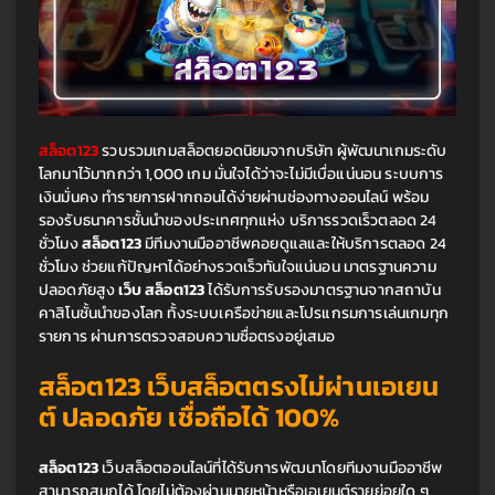
สล็อต123
รวบรวมเกมสล็อตยอดนิยมจากบริษัท ผู้พัฒนาเกมระดับ
โลกมาไว้มากกว่า 1,000 เกม มั่นใจได้ว่าจะไม่มีเบื่อแน่นอน ระบบการ
เงินมั่นคง ทำรายการฝากถอนได้ง่ายผ่านช่องทางออนไลน์ พร้อม
รองรับธนาคารชั้นนำของประเทศทุกแห่ง บริการรวดเร็วตลอด 24 
ชั่วโมง 
สล็อต123 
มีทีมงานมืออาชีพคอยดูแลและให้บริการตลอด 24 
ชั่วโมง ช่วยแก้ปัญหาได้อย่างรวดเร็วทันใจแน่นอน มาตรฐานความ
ปลอดภัยสูง 
เว็บ สล็อต123
 ได้รับการรับรองมาตรฐานจากสถาบัน
คาสิโนชั้นนำของโลก ทั้งระบบเครือข่ายและโปรแกรมการเล่นเกมทุก
รายการ ผ่านการตรวจสอบความซื่อตรงอยู่เสมอ
สล็อต123 เว็บสล็อตตรงไม่ผ่านเอเยน
ต์ ปลอดภัย เชื่อถือได้ 100%
สล็อต123 
เว็บสล็อตออนไลน์ที่ได้รับการพัฒนาโดยทีมงานมืออาชีพ 
สามารถสนุกได้ โดยไม่ต้องผ่านนายหน้าหรือเอเยนต์รายย่อยใด ๆ 