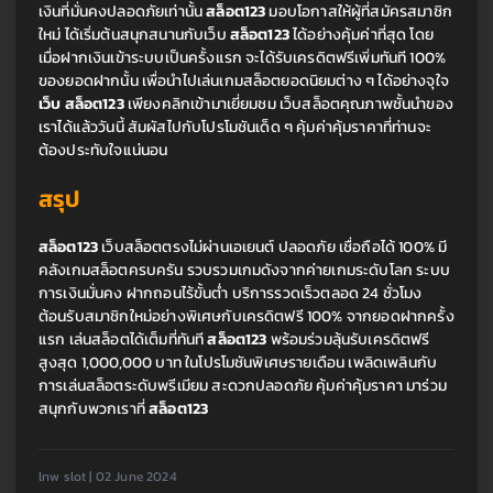
เงินที่มั่นคงปลอดภัยเท่านั้น 
สล็อต123 
มอบโอกาสให้ผู้ที่สมัครสมาชิก
ใหม่ ได้เริ่มต้นสนุกสนานกับเว็บ 
สล็อต123 
ได้อย่างคุ้มค่าที่สุด โดย
เมื่อฝากเงินเข้าระบบเป็นครั้งแรก จะได้รับเครดิตฟรีเพิ่มทันที 100% 
ของยอดฝากนั้น เพื่อนำไปเล่นเกมสล็อตยอดนิยมต่าง ๆ ได้อย่างจุใจ 
เว็บ สล็อต123
 เพียงคลิกเข้ามาเยี่ยมชม เว็บสล็อตคุณภาพชั้นนำของ
เราได้แล้ววันนี้ สัมผัสไปกับโปรโมชันเด็ด ๆ คุ้มค่าคุ้มราคาที่ท่านจะ
ต้องประทับใจแน่นอน
สรุป
สล็อต123 
เว็บสล็อตตรงไม่ผ่านเอเยนต์ ปลอดภัย เชื่อถือได้ 100% มี
คลังเกมสล็อตครบครัน รวบรวมเกมดังจากค่ายเกมระดับโลก ระบบ
การเงินมั่นคง ฝากถอนไร้ขั้นต่ำ บริการรวดเร็วตลอด 24 ชั่วโมง 
ต้อนรับสมาชิกใหม่อย่างพิเศษกับเครดิตฟรี 100% จากยอดฝากครั้ง
แรก เล่นสล็อตได้เต็มที่ทันที 
สล็อต123 
พร้อมร่วมลุ้นรับเครดิตฟรี
สูงสุด 1,000,000 บาท ในโปรโมชันพิเศษรายเดือน เพลิดเพลินกับ
การเล่นสล็อตระดับพรีเมียม สะดวกปลอดภัย คุ้มค่าคุ้มราคา มาร่วม
สนุกกับพวกเราที่ 
สล็อต123
lnw slot | 02 June 2024