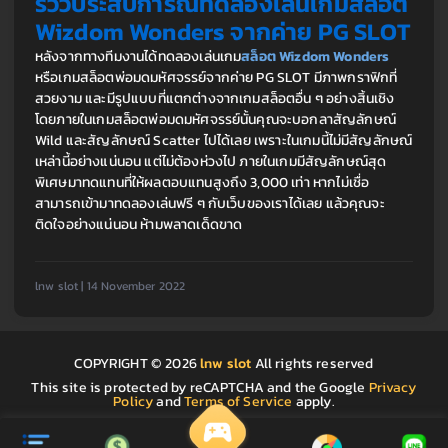
รีวิวประสบการณ์ทดลองเล่นเกมสล็อต 
Wizdom Wonders จากค่าย PG SLOT
หลังจากทางทีมงานได้ทดลองเล่นเกม
สล็อต Wizdom Wonders
หรือเกมสล็อตพ่อมดมหัศจรรย์จากค่าย PG SLOT มีภาพกราฟิกที่
สวยงาม และมีรูปแบบที่แตกต่างจากเกมสล็อตอื่น ๆ อย่างสิ้นเชิง 
โดยภายในเกมสล็อตพ่อมดมหัศจรรย์นั้นคุณจะบอกลาสัญลักษณ์ 
Wild และสัญลักษณ์ Scatter ไปได้เลย เพราะในเกมนี้ไม่มีสัญลักษณ์
เหล่านี้อย่างแน่นอน แต่ไม่ต้องห่วงไป ภายในเกมมีสัญลักษณ์สุด
พิเศษมาทดแทนที่ให้ผลตอบแทนสูงถึง 3,000 เท่า หากไม่เชื่อ
สามารถเข้ามาทดลองเล่นฟรี ๆ กับเว็บของเราได้เลย แล้วคุณจะ
ติดใจอย่างแน่นอน ห้ามพลาดเด็ดขาด
lnw slot | 14 November 2022
COPYRIGHT © 2026
lnw slot
All rights reserved
This site is protected by reCAPTCHA and the Google
Privacy
Policy
and
Terms of Service
apply.