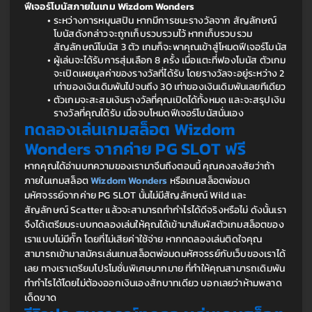
ฟีเจอร์โบนัสภายในเกม Wizdom Wonders
ระหว่างการหมุนสปิน หากมีการชนะรางวัลจาก สัญลักษณ์
โบนัสดังกล่าวจะถูกเก็บรวบรวมไว้ หากเก็บรวบรวม
สัญลักษณ์โบนัส 3 ตัว เกมก็จะพาคุณเข้าสู่โหมดฟีเจอร์โบนัส
ผู้เล่นจะได้รับการสุ่มเลือก 8 ครั้ง เมื่อแตะที่ฟองโบนัส ตัวเกม
จะเปิดเผยมูลค่าของรางวัลที่ได้รับ โดยรางวัลจะอยู่ระหว่าง 2 
เท่าของเงินเดิมพันไปจนถึง 30 เท่าของเงินเดิมพันเลยทีเดียว
ตัวเกมจะสะสมเงินรางวัลที่คุณเปิดได้ทั้งหมด และจะสรุปเงิน
รางวัลที่คุณได้รับ เมื่อจบโหมดฟีเจอร์โบนัสนั่นเอง
ทดลองเล่นเกมสล็อต Wizdom 
Wonders จากค่าย PG SLOT ฟรี
หากคุณได้อ่านบทความของเรามาจึนถึงตอนนี้ คุณคงสงสัยว่าถ้า
ภายในเกมสล็อต
Wizdom Wonders
หรือเกมสล็อตพ่อมด
มหัศจรรย์จากค่าย PG SLOT นั้นไม่มีสัญลักษณ์ Wild และ
สัญลักษณ์ Scatter แล้วจะสามารถทำกำไรได้ดีจริงหรือไม่ ดังนั้นเรา
จึงได้เตรียมระบบทดลองเล่นให้คุณได้เข้ามาสัมผัสตัวเกมสล็อตของ
เราแบบไม่มีกั๊ก โดยที่ไม่เสียค่าใช้จ่าย หากทดลองเล่นติดใจคุณ
สามารถเข้ามาสมัครเล่นเกมสล็อตพ่อมดมหัศจรรย์กับเว็บของเราได้
เลย ทางเราเตรียมโปรโมชั่นพิเศษมากมาย ที่ทำให้คุณสามารถเดิมพัน
ทำกำไรได้โดยไม่ต้องออกเงินเองสักบาทเดียว บอกเลยว่าห้ามพลาด
เด็ดขาด