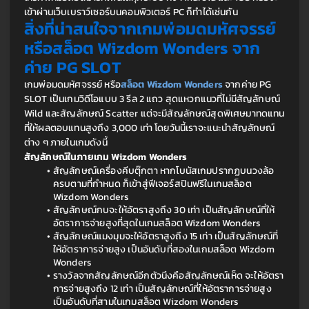
เข้าผ่านเว็บเบราว์เซอร์บนคอมพิวเตอร์ PC ก็ทำได้เช่นกัน
สิ่งที่น่าสนใจจากเกมพ่อมดมหัศจรรย์ 
หรือสล็อต Wizdom Wonders จาก
ค่าย PG SLOT
เกมพ่อมดมหัศจรรย์ หรือ
สล็อต Wizdom Wonders
จากค่าย PG 
SLOT เป็นเกมวิดีโอแบบ 3 รีล 2 แถว สุดแหวกแนวที่ไม่มีสัญลักษณ์ 
Wild และสัญลักษณ์ Scatter แต่จะมีสัญลักษณ์สุดพิเศษมาทดแทน
ที่ให้ผลตอบแทนสูงถึง 3,000 เท่า โดยวันนี้เราจะแนะนำสัญลักษณ์
ต่าง ๆ ภายในเกมดังนี้
สัญลักษณ์ในภายเกม Wizdom Wonders
สัญลักษณ์เครื่องคีบตุ๊กตา หากโบนัสเกมปรากฏบนวงล้อ
ครบตามที่กำหนด ก็เข้าสู่ฟีเจอร์สปินฟรีในเกมสล็อต 
Wizdom Wonders
สัญลักษณ์กบจะให้อัตราสูงถึง 30 เท่า เป็นสัญลักษณ์ที่ให้
อัตราการจ่ายสูงที่สุดในเกมสล็อต Wizdom Wonders
สัญลักษณ์แมงมุมจะให้อัตราสูงถึง 15 เท่า เป็นสัญลักษณ์ที่
ให้อัตราการจ่ายสูง เป็นอันดับที่สองในเกมสล็อต Wizdom 
Wonders
รางวัลจากสัญลักษณ์อีกตัวนึงคือสัญลักษณ์เห็ด จะให้อัตรา
การจ่ายสูงถึง 12 เท่า เป็นสัญลักษณ์ที่ให้อัตราการจ่ายสูง 
เป็นอันดับที่สามในเกมสล็อต Wizdom Wonders