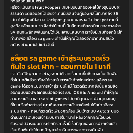
ทดลองกันแบบฟรี ๆ 
หรือจะเป็นเกม Fruit Poppers เกมหมุนชนิดของผลไม้ถึงรูปแบบจะ
ธรรมดา แต่ขอบอกได้เลยว่าเกมนี้มีเส้นจับคู่ของผลไม้ที่มากถึง 36 
เส้น ทำให้คุณมีโอกาส Jackpot สูงมากและรางวัล Jackpot เกมนี้
สูงถึงหลักแสนบาท จึงทำให้เกมนี้เป็นอีกเกมที่ยอดนิยมของทางค่าย 
SA สนุกเพลิดเพลินแถมได้เงินหลายแสนบาท เรายังมีเกมที่ออกใหม่ที่
ทำมาเพื่อ สล็อต sa game เท่านั้นให้คุณได้ลองอีกมากมายสนใจ
สมัครเข้ามาเล่นได้แล้ววันนี้
สล็อต sa game เข้าสู่ระบบรวดเร็ว
ทันใจ slot ฝาก - ถอนภายใน 1 นาที
เราได้แก้ปัญหาการเข้าสู่ระบบให้รวดเร็วมากขึ้นซึ่งทางเว็บเดิมพัน
ทั่วไปปกติแล้วจะต้องใช้เวลาในการเข้าสักพักแต่ทาง สล็อต sa 
game ได้ออกแบบการเข้าสู่ระบบใหม่ให้รวดเร็วมากยิ่งขึ้น แถมยัง
ออกแบบแอปพลิเคชันมือถือทั้งระบบ iOS และ Android ทำให้คุณ
สามารถเข้ามาเล่น sa slot games ได้ทุกที่ทุกเวลาไม่ว่าคุณจะอยู่
ที่ไหนหรือทำอะไรอยู่ คุณก็จะสามารถเข้ามาเดิมพันได้อย่างอิสระ 
ระบบฝาก - ถอนก็รวดเร็วเพียงคุณโอนเงินเข้าระบบ Auto ระบบจะ
ดำเนินการเติมเงินเข้าระบบภายใน 1 นาที หลังจากที่คุณโอนเงิน
รับรองได้ว่าระบบการฝากที่รวดเร็วนี้เร็วที่สุดของการฝากเงินเข้า
เว็บเดิมพัน ทำให้หมดปัญหาสำหรับการพลาดการเดิมพัน