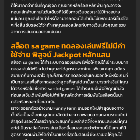
ก็ให้มากกว่าที่อื่นที่คุณรู้จัก คุณฝากหลักร้อย หลักพัน คุณอาจจะ
ถอนหลักล้านภายในวันเดียวก็ได้ซึ่งทางเว็บของเราไม่มีโกงอย่าง
แน่นอน คุณเล่นได้เท่าไหร่ก็สามารถถอนได้เท่านั้นไม่มีหักเปอร์เซ็นต์ใด 
ๆ ทั้งสิ้น รับรองได้ว่าถ้าหาคุณลองสมัครกับทางเว็บแล้วคุณจะรวย
จากการเล่นเกมอย่างแน่นอน
สล็อต sa game ทดลองเล่นฟรีไม่มีค่า
ใช้จ่าย พิสูจน์ Jackpot หลักแสน
สล็อต sa game ได้ทำระบบทดลองเล่นฟรีเพื่อให้คุณได้เข้าระบบมาท
ดลองเล่นได้ฟรี ๆ ไม่ว่าคุณจะได้สูตรมาจากไหน เพียงแค่คุณสมัคร
สมาชิกกับทางเราไว้ คุณก็สามารถทดลองเล่นเกมออกใหม่หรือเกมที่
เป็นกระแสเพื่อที่จะทดลองว่าสูตรที่คุณได้มานั้นสามารถทำเงินให้คุณ
ได้จริงหรือไม่ ซึ่งทาง sa slot games ได้ทำระบบนี้เพื่อให้คุณมั่นใจ
ก่อนลงเงินเดิมพันเพื่อไม่ทำให้คุณคิดว่าการเดิมพันในสล็อตนั้นน่า
กลัวหรือหลอกที่จะเอาเงิน
เราจะขอยกตัวอย่างเกม Funny Farm เกมออกใหม่ล่าสุดของทาง
เว็บซึ่งเป็นสล็อตในรูปแบบสัตว์ต่าง ๆ ภาพสวยสดงดงามระบบใหม่
ล่าสุดรับรองได้เลยว่าคุณจะสนุกกับเหล่าสัตว์ทั้งหลายและเงินที่คุณ
จะได้เป็นรางวัล ในการเล่นสล็อตนี้ขอบอกเลยว่าตัวเกมนี้เป็นเกมที่มี
สูตรการเดิมพันให้ได้กำไรมาแรงที่สุดในตอนนี้ ซึ่งเราเปิดให้คุณได้