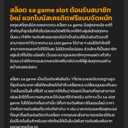
สล็อต sa game slot ต้อนรับสมาชิก
ใหม่ แจกโบนัสเครดิตฟรีแบบจัดหนัก
เหตุผลที่คุณไม่ควรพลาดเกม สล็อต sa game มีอยู่หลายข้อ แต่ที่
สำคัญที่สุดนั่นก็คือโบนัสเครดิตฟรีที่แจกให้กับผู้เล่นใหม่ทุกคน
นั่นเอง ทำให้การเดิมพันของคุณไม่จำเป็นต้องใช้เงินขิงตัวเองก็
สามารถหากำไรจากเกม sa slot game ได้ง่าย ๆ เล่นได้เท่าไหร่ก็
สามารถถอนออกไปใช้ได้เลย ไม่มีปิดหนีแน่นอน ส่วนใครที่เป็นสมาชิก
อยู่แล้วก็ไม่ต้องน้อยใจ เว็บของเราดูแลสมาชิกทุกคนอย่างทั่วถึง 
รับรองว่ามีกิจกรรมแจกเครดิตฟรีมาอัปเดตให้ผู้เล่นทุกคนอย่าง
สม่ำเสมอแน่นอน
สล็อต sa game เป็นเว็บเดิมพันอันดับ 1 ที่มาแรงและมีมาตรฐานสูง
ที่สุดในประเทศ เพื่อให้คนไทยได้เข้าถึงสล็อตและเปลี่ยนมุมมองที่มอง
ว่าสล็อตเป็นสิ่งที่ไม่ดี เราอยากให้เห็นว่ามันแค่เป็นเกมที่คุณสามารถ
เล่นแล้วได้ทั้งความสนุกและได้เงินมาใช้จ่ายจริง แต่ทางเว็บ sa slot 
game ไม่ได้มีแค่สล็อตเท่านั้น มีทั้งการเดิมพันคาสิโนออนไลน์ บาคา
ร่าหรือการเดิมพันเกี่ยวกับกีฬาต่าง ๆ เช่น บาสเกตบอลหรือฟุตบอล
ที่สนุกตื่นเต้นเช่นเดียวกับสล็อต หากคุณสนใจสามารถสมัครได้และ
ยังมีโปรโมชั่นสำหรับสมาชิกใหม่ให้เป็นโบนัสในการเดิมพันเพิ่มจาก
ยอดฝากครั้งแรก