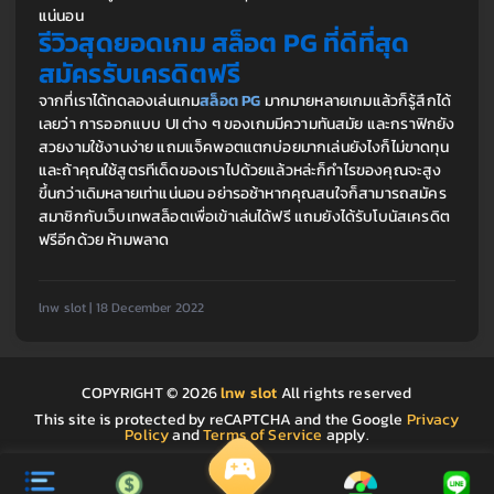
แน่นอน
รีวิวสุดยอดเกม สล็อต PG ที่ดีที่สุด 
สมัครรับเครดิตฟรี
จากที่เราได้ทดลองเล่นเกม
สล็อต PG
มากมายหลายเกมแล้วก็รู้สึกได้
เลยว่า การออกแบบ UI ต่าง ๆ ของเกมมีความทันสมัย และกราฟิกยัง
สวยงามใช้งานง่าย แถมแจ็คพอตแตกบ่อยมากเล่นยังไงก็ไม่ขาดทุน 
และถ้าคุณใช้สูตรทีเด็ดของเราไปด้วยแล้วหล่ะก็กำไรของคุณจะสูง
ขึ้นกว่าเดิมหลายเท่าแน่นอน อย่ารอช้าหากคุณสนใจก็สามารถสมัคร
สมาชิกกับเว็บเทพสล็อตเพื่อเข้าเล่นได้ฟรี แถมยังได้รับโบนัสเครดิต
ฟรีอีกด้วย ห้ามพลาด
lnw slot | 18 December 2022
COPYRIGHT © 2026
lnw slot
All rights reserved
This site is protected by reCAPTCHA and the Google
Privacy
Policy
and
Terms of Service
apply.