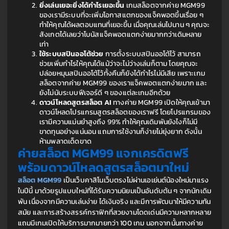
ยิ่งเล่นเยอะยิ่งได้กำไรเยอะขึ้น
 เกมสล็อตจากค่าย MGM99 
ของเรามีระบบที่จะเพิ่มโอกาสแตกของแจ็คพอตขึ้นเรื่อย ๆ 
ทำให้คุณได้ผลตอบแทนที่เยอะขึ้น เมื่อคุณเล่นไปนาน ๆ คุณจะ
สังเกตได้เลยว่าโบนัสแจ็คพอตแตกง่ายมากกว่าเดิมหลาย
เท่า
ใช้ระบบสปินออโต้ช่วย 
การตั้งระบบสปินออโต้ไว้ สามารถ
ช่วยเพิ่มกำไรให้คุณได้แม้ว่าจะไม่ว่างเล่นก็ตาม โดยคุณจะ
ปล่อยหมุนสปินออโต้ไว้ทั้งคืนก็ยังได้กำไรไม่มีเสีย เพราะเกม
สล็อตจากค่าย MGM99 ของเราแจ็คพอตแตกง่ายมาก และ
ยังไม่นับระบบฟีเจอร์ดี ๆ ของแต่ละเกมอีกด้วย
ดาวน์โหลดสูตรสล็อต AI 
ทางค่าย MGM99 เปิดให้คุณเข้ามา
ดาวน์โหลดโปรแกรมสูตรสล็อตของเราฟรี โดยโปรแกรมของ
เรามีความแม่นยำสูงถึง 99% ทำให้คุณเดิมพันยังไงก็ไม่มี
ขาดทุนอย่างแน่นอน แถมการใช้งานก็ง่ายไม่ยุ่งยาก ดังนั้น
ห้ามพลาดเด็ดขาด
ค่ายสล็อต MGM99 แจกเครดิตฟรี
พร้อมดาวน์โหลดสูตรสล็อตมาใหม่
สล็อต MGM99
เป็นเว็บคาสิโนเว็บตรงไม่ผ่านเอเย่นต์น้องใหม่มาแรง
ในปีนี้ มาด้วยรูปแบบใหม่ที่ได้รับความนิยมเป็นอันดับต้น ๆ จากนักเดิม
พัน เนื่องจากมีความเล่นง่าย ได้เงินจริง และมีการพัฒนาให้มีความทัน
สมัย และการสร้างสรรค์กราฟิกที่สวยงามโดดเด่นมีความหลากหลาย 
แถมมีเกมเปิดให้บริการมากมายกว่า 100 เกม นอกจากนั้นทางค่าย 