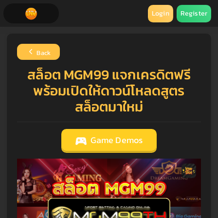
Login
Register
Back
สล็อต MGM99 แจกเครดิตฟรี
พร้อมเปิดให้ดาวน์โหลดสูตร
สล็อตมาใหม่
Game Demos