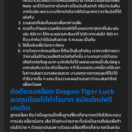
ที่ได้เอาไว้ด้วยไม่ว่าจะได้หรือเสียก็ตาม ทั้งนี้ควรมีอีกช่องเพื่อ 
Note เอาไว้ด้วยว่าตาดังกล่าวเป็นเงินคืนปกติ หรือว่าเงินคืน
จากโบนัส เพราะบางทีตาปกติอาจได้เงินมากกว่าตาโบนัสก็ได้
เช่นกัน
รวมยอดที่เล่นทั้งหมดเพื่อหาค่าเฉลี่ย
ควรที่จะทำยอดรวมหรือจดสถิติทั้งหมดจากทุกตาที่เล่น เช่น 
เล่น 100 ตา ได้คะแนนรวมกลับมาที่ 500 หากเล่นไป 100 ตา 
ก็จะเท่ากับว่าได้เงินคืนตาละ 5 คะแนน เป็นต้น
ใช้ชั้นเชิงเพื่อวิเคราะห์เกม
การวิเคราะห์เกมสล็อต ก็ถือเป็นสิ่งสำคัญ เราควรพิจารณา
ว่าเกมนั้นมีจำนวนเสียติดต่อกันกี่ครั้ง บางเกมอาจมีจำนวน
เสียติดต่อกันสูงมาก แต่กลับไปได้ ผลตอบแทนเป็นโบนัสสูง
มากเช่นกัน แต่จะเกิดขึ้นนาน ๆ ที ซึ่งเกมประเภทนี้อาจใช้เวลา
ในการเล่นยาวนานพอสมควร บางเซตอาจขาดทุนแต่ก็ไปได้
กำไรจากอื่น ๆ แทน ต้องวางแผนจำนวนตาว่าจะเล่นเท่าไหร่
เพื่อหวังผล
ข้อดีของสล็อต Dragon Tiger Luck 
ลงทุนน้อยได้กำไรมาก สมัครใหม่ฟรี
เครดิต
สูตรสล็อต ถือว่าเป็นสูตรเด็ดพื้นฐานที่ใครก็สามารถนำไปใช้ประกอบ
การเล่น สล็อตมังกร เสือ ได้อย่างง่ายดาย ทั้งยังเป็นเกมที่เล่นเพื่อทำ
เงินได้ง่าย ๆ ด้วยจุดเด่นเฉพาะตัวของสล็อตที่ใครก็สามารถปั่นสปิน