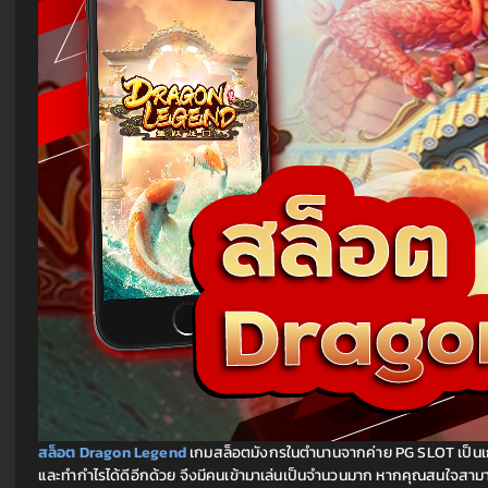
สล็อต Dragon Legend
เกมสล็อตมังกรในตำนานจากค่าย PG SLOT เป็นเกมย
และทำกำไรได้ดีอีกด้วย จึงมีคนเข้ามาเล่นเป็นจำนวนมาก หากคุณสนใจสามาร