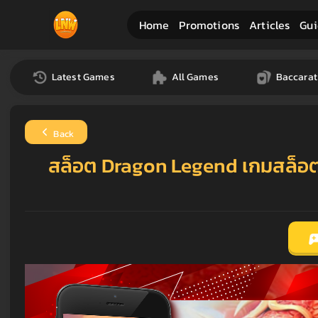
Home
Promotions
Articles
Gu
Latest Games
All Games
Baccarat
Back
สล็อต Dragon Legend เกมสล็อต