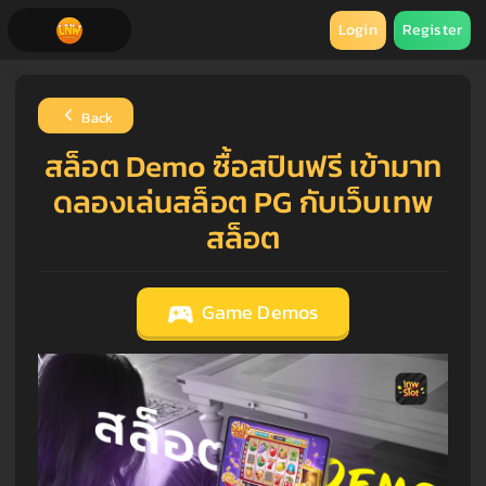
Login
Register
Back
สล็อต Demo ซื้อสปินฟรี เข้ามาท
ดลองเล่นสล็อต PG กับเว็บเทพ
สล็อต
Game Demos