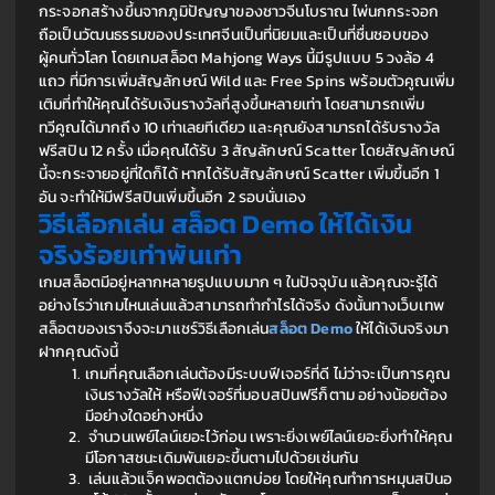
กระจอกสร้างขึ้นจากภูมิปัญญาของชาวจีนโบราณ ไพ่นกกระจอก
ถือเป็นวัฒนธรรมของประเทศจีนเป็นที่นิยมและเป็นที่ชื่นชอบของ
ผู้คนทั่วโลก โดยเกมสล็อต Mahjong Ways นี้มีรูปแบบ 5 วงล้อ 4 
แถว ที่มีการเพิ่มสัญลักษณ์ Wild และ Free Spins พร้อมตัวคูณเพิ่ม
เติมที่ทำให้คุณได้รับเงินรางวัลที่สูงขึ้นหลายเท่า โดยสามารถเพิ่ม
ทวีคูณได้มากถึง 10 เท่าเลยทีเดียว และคุณยังสามารถได้รับรางวัล
ฟรีสปิน 12 ครั้ง เมื่อคุณได้รับ 3 สัญลักษณ์ Scatter โดยสัญลักษณ์
นี้จะกระจายอยู่ที่ใดก็ได้ หากได้รับสัญลักษณ์ Scatter เพิ่มขึ้นอีก 1 
อัน จะทำให้มีฟรีสปินเพิ่มขึ้นอีก 2 รอบนั่นเอง
วิธีเลือกเล่น สล็อต Demo ให้ได้เงิน
จริงร้อยเท่าพันเท่า
เกมสล็อตมีอยู่หลากหลายรูปแบบมาก ๆ ในปัจจุบัน แล้วคุณจะรู้ได้
อย่างไรว่าเกมไหนเล่นแล้วสามารถทำกำไรได้จริง ดังนั้นทางเว็บเทพ
สล็อตของเราจึงจะมาแชร์วิธีเลือกเล่น
สล็อต Demo
ให้ได้เงินจริงมา
ฝากคุณดังนี้
เกมที่คุณเลือกเล่นต้องมีระบบฟีเจอร์ที่ดี ไม่ว่าจะเป็นการคูณ
เงินรางวัลให้ หรือฟีเจอร์ที่มอบสปินฟรีก็ตาม อย่างน้อยต้อง
มีอย่างใดอย่างหนึ่ง
 จำนวนเพย์ไลน์เยอะไว้ก่อน เพราะยิ่งเพย์ไลน์เยอะยิ่งทำให้คุณ
มีโอกาสชนะเดิมพันเยอะขึ้นตามไปด้วยเช่นกัน
 เล่นแล้วแจ็คพอตต้องแตกบ่อย โดยให้คุณทำการหมุนสปินอ