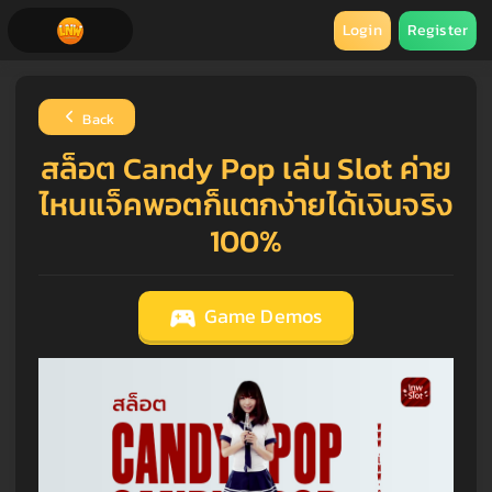
Login
Register
Back
สล็อต Candy Pop เล่น Slot ค่าย
ไหนแจ็คพอตก็แตกง่ายได้เงินจริง
100%
Game Demos