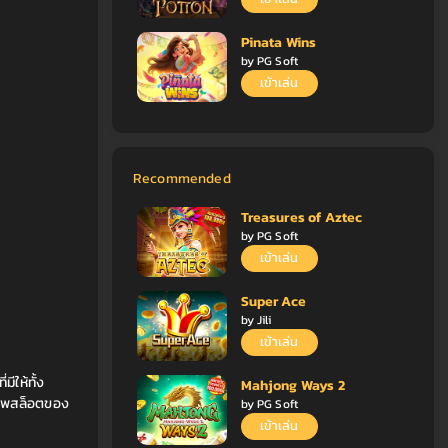
Pinata Wins
by PG Soft
เข้าเล่น
Recommended
Treasures of Aztec
by PG Soft
เข้าเล่น
Super Ace
by Jili
เข้าเล่น
ีให้ทั้ง
Mahjong Ways 2
เทพสล็อตของ
by PG Soft
เข้าเล่น