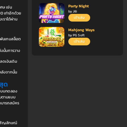
Party Night
ษ เช่น 
by Jili
 เท่าอีกด้วย 
เข้าเล่น
เราได้ผ่าน
Mahjong Ways
by PG Soft
ดิมพันเกมสล็อต
เข้าเล่น
ังนั้นการวาง
ลดเงินเดิม
ลังจากนั้น
สุด
นระบบทดลอง
งามตามแบบ
็สามารถสมัคร
นสัญลักษณ์