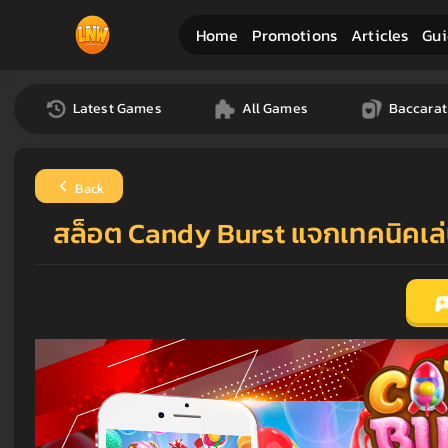
Home
Promotions
Articles
Gu
Latest Games
All Games
Baccarat
Back
สล็อต Candy Burst แจกเทคนิคเล่น