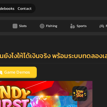
idebooks
Contact
Slots
Fishing
Sports
ยังไงให้ได้เงินจริง พร้อมระบบทดลองเล
Game Demos