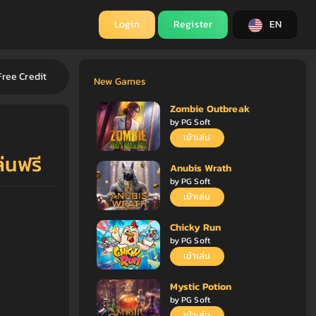
Login
Register
EN
Free Credit
New Games
Zombie Outbreak
by PG Soft
เข้าเล่น
่นฟรี
Anubis Wrath
by PG Soft
เข้าเล่น
Chicky Run
by PG Soft
เข้าเล่น
Mystic Potion
by PG Soft
เข้าเล่น