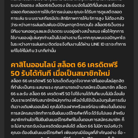
ระบบโดยตรง สล็อต66เว็บตรง มีระบบอัตโนมัติที่มั่นคงและซื่อตรง 
ปลอดภัยตลอดการใช้บริการแน่นอน คุณจะได้รับการดูแลดีตลอด
การเล่น ระบบเราเสถียรมีประสิทธิภาพการให้บริการสูง ไม่ต้องกลัว
ว่าระหว่างการเล่นเดิมพันจะมีปัญหาจุกจิกกวนใจ สล็อต66เว็บตรง 
มีทีมงานคอยดูแลและอัปเดตระบบอยู่อย่างสม่ำเสมอ เพื่อให้ทุกการ
ใช้งานของผู้เล่นทุกท่านเป็นไปอย่างราบรื่น หากคุณพบเจอปัญหาใด
ในระหว่างการเล่นเกม ติดต่อแจ้งทีมงานได้ผ่าน LINE ID เราจะทำการ
แก้ไขให้ไม่เกิน 3 นาทีเท่านั้น
คาสิโนออนไลน์ สล็อต 66 เครดิตฟรี 
50 รับได้ทันที เมื่อเป็นสมาชิกใหม่
สล็อต 66 เครดิตฟรี 50 โปรเด็ดดึงดูดใจจากคาสิโนออนไลน์สุดฮิต 
ที่กำลังเป็นกระแสมาแรง คุณสามารถเข้ามาสมัครเป็นสมาชิก สล็อต 
66 และรับ สล็อต 66 เครดิตฟรี 50 ไปใช้งานได้ทันทีแบบไม่มีเงื่อนไข 
เว็บเราแจกให้กับสมาชิกใหม่ทุกท่าน เพื่อนำไปใช้เป็นเงินทุนในการเริ่ม
ต้นวางเดิมพันออนไลน์ คุณไม่ต้องฝากหรือแชร์ก่อน เพียงในขั้นตอน
การสมัครสมาชิกทำการยืนยันเบอร์โทรศัพท์ก็จะได้รับไปเลย สำหรับ
สมาชิกท่านใดที่ไม่ยืนยันเบอร์โทรศัพท์ในขั้นตอนการสมัครสมาชิก ก็
จะไม่สามารถรับเงินเครดิตย้อนหลังได้ สล็อต 66 ไม่มีการบังคับว่า
คุณจะต้องยืนยันเบอร์โทรศัพท์ เพียงคุณมีข้อมูลที่สำคัญอย่าง ชื่อ - 