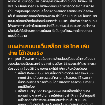
เครดิต เริ่มต้น 100 บาท โดยที่คุณไม่ต้องฝากเงินก่อน ไม่ต้องแชร์
โพสใด ๆ ให้เสียเวลา และไม่ต้องทำเทิร์นโอเวอร์อีกด้วย คุณสามารถ
นำไปทำทุนกับสุดยอดเกมสล็อตแตกง่ายจากค่ายของเรา ได้อย่าง
เต็มที่ บอกเลยว่าเกมสล็อตของเราจะทำให้คุณมีเงินกินเงินใช้มากมาย 
และยังมีเกมสล็อตให้เลือกเล่นมากกว่า 100 เกม อีกด้วย ซึ่งแต่ละเกม
ได้รับการการันตีว่าโบนัสแตกง่ายได้เงินจริงแน่นอน บอกเลยว่าคุณ
เล่นยังไงก็ไม่มีทางขาดทุนแน่นอน ดังนั้นคุณห้ามพลาดโอกาสทอง
แบบนี้เด็ดขาด
แนะนำเกมบนเว็บสล็อต 38 ไทย เล่น
ง่าย ได้เงินจริง
หากคุณกำลังมองหาเกมสล็อตแตกง่ายเล่นอยู่ในตอนนี้ คุณต้องมา
ลองเล่นเกมสล็อตแตกง่ายจากค่าย สล็อต 38 ของเราได้เลย ทางเรา
รับรองว่า สล็อต 38 ไทย ของเราจะไม่ทำให้คุณผิดหวังแน่นอน
สล็อต Robin Hood เกมสล็อตที่นำเอาตัวละครอย่าง Robin 
Hood ตำนานโจรคุณธรรมที่หลายคนชื่นชอบมาใช้ นอกจาก
นั้นตัวเกมยังสามารถทำเงินได้ง่ายจากฟีเจอร์ต่าง ๆ ภายใน
เกมนี้อีกด้วย
สล็อต Lucky God Progressive เกมสล็อตที่นำสิ่งของ
มงคลต่าง ๆ มาเพิ่มโชคลาภให้กับคุณ ทำให้ทุกครั้งที่หมุนสปิ
นมีโอกาสที่แจ็กพอตจะแตกบ่อยกว่าเกมอื่น ๆ แน่นอน 
นอกจากนั้นยังมีรูปแบบ 5 วงล้อ 3 แถว ที่เล่นง่ายทำเงินได้