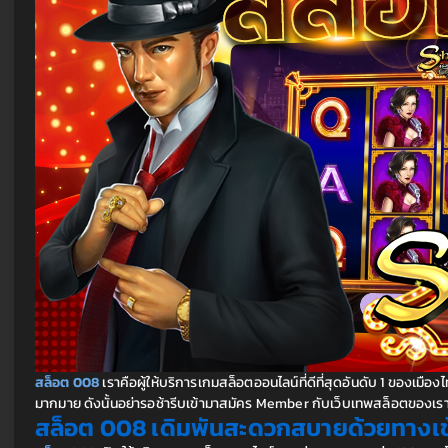
สล็อต 008
เราคือผู้ให้บริการเกมสล็อตออนไลน์ที่ดีที่สุดอันดับ 1 ของเมือ
มากมาย ดังนั้นอย่ารอช้ารีบเข้ามาสมัคร Member กับเว็บเทพสล็อตของเราได้แล
สล็อต 008 เดิมพันสะดวกสบายด้วยทางเข้