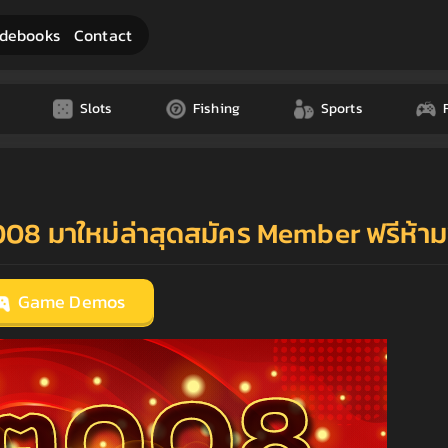
idebooks
Contact
Slots
Fishing
Sports
 008 มาใหม่ล่าสุดสมัคร Member ฟรีห้
Game Demos