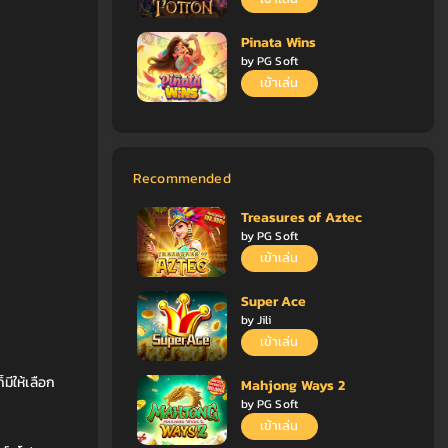
Pinata Wins
by PG Soft
เข้าเล่น
Recommended
Treasures of Aztec
by PG Soft
เข้าเล่น
Super Ace
by Jili
เข้าเล่น
มีให้เลือก
Mahjong Ways 2
by PG Soft
เข้าเล่น