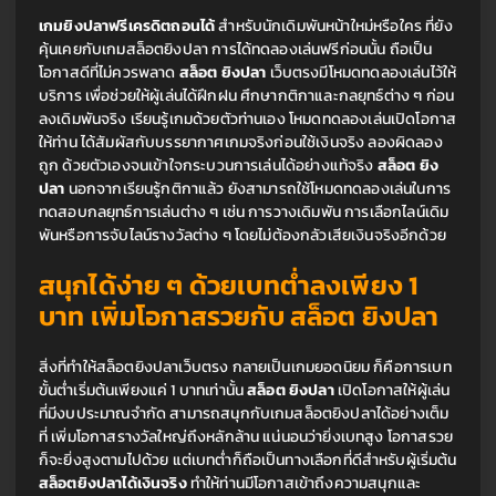
เกมยิงปลาฟรีเครดิตถอนได้
สำหรับนักเดิมพันหน้าใหม่หรือใคร ที่ยัง
คุ้นเคยกับเกมสล็อตยิงปลา การได้ทดลองเล่นฟรีก่อนนั้น ถือเป็น
โอกาสดีที่ไม่ควรพลาด 
สล็อต ยิงปลา 
เว็บตรงมีโหมดทดลองเล่นไว้ให้
บริการ เพื่อช่วยให้ผู้เล่นได้ฝึกฝน ศึกษากติกาและกลยุทธ์ต่าง ๆ ก่อน
ลงเดิมพันจริง เรียนรู้เกมด้วยตัวท่านเอง โหมดทดลองเล่นเปิดโอกาส
ให้ท่าน ได้สัมผัสกับบรรยากาศเกมจริงก่อนใช้เงินจริง ลองผิดลอง
ถูก ด้วยตัวเองจนเข้าใจกระบวนการเล่นได้อย่างแท้จริง 
สล็อต ยิง
ปลา 
นอกจากเรียนรู้กติกาแล้ว ยังสามารถใช้โหมดทดลองเล่นในการ
ทดสอบกลยุทธ์การเล่นต่าง ๆ เช่น การวางเดิมพัน การเลือกไลน์เดิม
พันหรือการจับไลน์รางวัลต่าง ๆ โดยไม่ต้องกลัวเสียเงินจริงอีกด้วย
สนุกได้ง่าย ๆ ด้วยเบทต่ำลงเพียง 1 
บาท เพิ่มโอกาสรวยกับ
สล็อต ยิงปลา
สิ่งที่ทำให้สล็อตยิงปลาเว็บตรง กลายเป็นเกมยอดนิยม ก็คือการเบท
ขั้นต่ำเริ่มต้นเพียงแค่ 1 บาทเท่านั้น 
สล็อต ยิงปลา 
เปิดโอกาสให้ผู้เล่น
ที่มีงบประมาณจำกัด สามารถสนุกกับเกมสล็อตยิงปลาได้อย่างเต็ม
ที่ เพิ่มโอกาสรางวัลใหญ่ถึงหลักล้าน แน่นอนว่ายิ่งเบทสูง โอกาสรวย
ก็จะยิ่งสูงตามไปด้วย แต่เบทต่ำก็ถือเป็นทางเลือกที่ดีสำหรับผู้เริ่มต้น 
สล็อตยิงปลาได้เงินจริง 
ทำให้ท่านมีโอกาสเข้าถึงความสนุกและ