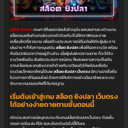
สล็อต ยิงปลา
เกมคาสิโนยอดนิยมในปัจจุบัน ผสมผสานระหว่างเกม
สล็อตแมชชีนกับเกมยิงปลาเข้าด้วยกัน ซึ่งใช้กราฟิกและภาพ
เคลื่อนไหวที่สวยงาม เพื่อสร้างประสบการณ์ตื่นเต้นให้กับผู้เล่น การ
เล่นง่าย ๆ ก็คือการหมุนสปิน 
สล็อต ยิงปลา 
เพื่อให้ออกรางวัล พร้อม
กับมีปลายิงปลาว่ายอยู่ข้างล่าง เมื่อผู้เล่นยิงปลาจนตาย ก็จะได้รับ
รางวัลเพิ่มเติม สัมผัสประสบการณ์เกม ที่ผสมผสานความตื่นเต้น
จากสล็อตและเกมยิงปลาเข้าด้วยกัน เตรียมตัวให้พร้อมเพื่อรับ
รางวัลแจ็กพอตใหญ่ได้เลย 
สล็อต ยิงปลา เว็บตรง 
มีความน่าเชื่อถือ 
ในวงการคาสิโนออนไลน์ ด้วยการให้บริการอย่างมืออาชีพและระบบ
รักษาความปลอดภัยที่ได้มาตรฐาน
เริ่มต้นเข้าสู่เกม สล็อต ยิงปลา เว็บตรง
ได้อย่างง่ายดายตามขั้นตอนนี้
เปิดประสบการณ์สนุกสนาน กับเกมสล็อตยิงปลาเว็บตรง ด้วยขั้น
ตอนการเริ่มเล่น ที่มีรายละเอียดดังต่อไปนี้ได้เลย