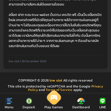
สามารถเข้ามาเลือกเล่นได้เลยตามใจชอบ
สล็อต ฝาก ถอน true wallet เว็บตรง เครดิต ฟรี เป็น
เว็บสล็อตเปิด
ใหม่แจกเครดิตฟรีที่เปิดให้คุณเข้ามาหารายได้จากการเล่นเกมอยู่ที่
บ้านง่าย ๆ ไม่ต้องลงทุนเองเนื่องจากเรามี
โปรโมชั่น
รับเครดิตฟรีคุณ
สามารถนำเครดิตฟรีที่เราแจกให้ไปต่อยอดกับเว็บสล็อตล่าสุด
ของ
เราได้เลย เรามีเกมให้คุณได้เลือกเล่นมากมายไม่ซ้ำกัน ดังนั้นหากใคร
อยากเข้ามาหารายได้ง่าย ๆ จากการเล่นเกมสนุก ๆ ต้องเข้ามาสมัค
รสมาชิกเล่นเกมกับเว็บของเราได้เลย
lnw slot | 28 December 2023
COPYRIGHT © 2026
lnw slot
All rights reserved
This site is protected by reCAPTCHA and the Google
Privacy
Policy
and
Terms of Service
apply.
Menu
Deposit
Play Games
Dashboard
LINE