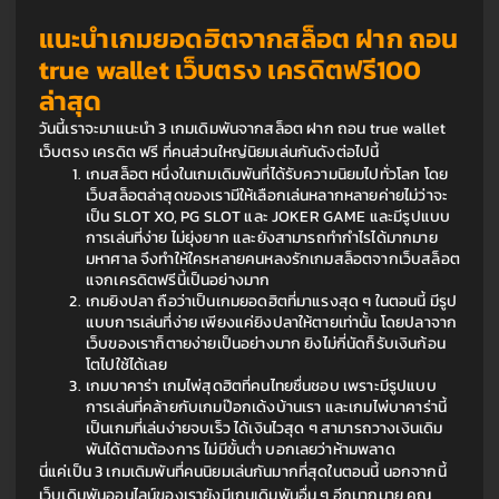
แนะนำเกมยอดฮิตจากสล็อต ฝาก ถอน 
true wallet เว็บตรง เครดิตฟรี
100 
ล่าสุด
วันนี้เราจะมาแนะนำ 3 เกมเดิมพันจากสล็อต ฝาก ถอน true wallet 
เว็บตรง เครดิต ฟรี ที่คนส่วนใหญ่นิยมเล่นกันดังต่อไปนี้
เกมสล็อต หนึ่งในเกมเดิมพันที่ได้รับความนิยมไปทั่วโลก โดย
เว็บสล็อตล่าสุด
ของเรามีให้เลือกเล่นหลากหลายค่ายไม่ว่าจะ
เป็น SLOT XO, PG SLOT และ JOKER GAME และมีรูปแบบ
การเล่นที่ง่าย ไม่ยุ่งยาก และยังสามารถทำกำไรได้มากมาย
มหาศาล จึงทำให้ใครหลายคนหลงรักเกมสล็อตจาก
เว็บสล็อต
แจกเครดิตฟรี
นี้เป็นอย่างมาก
เกมยิงปลา ถือว่าเป็นเกมยอดฮิตที่มาแรงสุด ๆ ในตอนนี้ มีรูป
แบบการเล่นที่ง่าย เพียงแค่ยิงปลาให้ตายเท่านั้น โดยปลาจาก
เว็บของเราก็ตายง่ายเป็นอย่างมาก ยิงไม่กี่นัดก็รับเงินก้อน
โตไปใช้ได้เลย
เกมบาคาร่า เกมไพ่สุดฮิตที่คนไทยชื่นชอบ เพราะมีรูปแบบ
การเล่นที่คล้ายกับเกมป๊อกเด้งบ้านเรา และเกมไพ่บาคาร่านี้
เป็นเกมที่เล่นง่ายจบเร็ว ได้เงินไวสุด ๆ สามารถวางเงินเดิม
พันได้ตามต้องการ ไม่มีขั้นต่ำ บอกเลยว่าห้ามพลาด
นี่แค่เป็น 3 เกมเดิมพันที่คนนิยมเล่นกันมากที่สุดในตอนนี้ นอกจากนี้
เว็บเดิมพันออนไลน์ของเรายังมีเกมเดิมพันอื่น ๆ อีกมากมาย คุณ