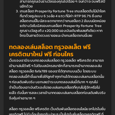
สามารถคูณเงินรางวัลของคุณไปเรื่อย ๆ จนกว่าจะจบฟรีสปิ
นอีกด้วย
เกมสล็อต Prosperity Fortune Tree เกมสล็อตต้นไม้นำโชค
ที่มาด้วยรูปแบบ 6 วงล้อ 4 แถว ที่มีค่า RTP 96.7% ซึ่งเกม
สล็อตเกมนี้โบนัสจะแตกยากกว่าเกมสล็อต 2 อันบนนิดหน่อย 
แต่รางวัลโบนัสของเกมสล็อต Prosperity Fortune Tree 
คูณรางวัลสูงถึง x20,000 ของเงินเดิมพันเลยทีเดียว หาก
ใครเป็นสายวัดดวงเราขอแนะนำเกมสล็อตเกมนี้เลย
ทดลองเล่นสล็อต ทรูวอลเล็ต ฟรี
เครดิตมาใหม่ ฟรี ก่อนใคร
เว็บของเรามีระบบทดลองเล่น
สล็อต ทรูวอลเล็ต ฟรีเครดิต สามารถ
เข้ามาเล่นได้ฟรี ๆ ไม่ต้องสมัครสมาชิกก็สามารถเข้ามาทดลองเล่น 
สล็อต ทรูวอลเล็ต fafa789 ของเราได้ทุกเกมบนเว็บ โดยระบบ
ทดลองเล่นนี้ทำขึ้นมาเพื่อให้ลูกค้าทุกท่านได้ทดลองเล่นเกมสล็อตนั้น 
ๆ ก่อนเดิมพันจริง บอกเลยว่าระบบทดลองเล่นนี้ดีมาก ๆ คุณไม่
จำเป็นต้องเอาเงินตัวเองไปลองเล่นเกมสล็อตที่คุณไม่รู้จักหรือไม่
แน่ใจ ดังนั้นการสละเวลาเข้ามาทดลองเล่นเกมสล็อตก่อนเดิมพันจริง
จึงคุ้มค่าเอามาก ๆ
สล็อต ทรูวอลเล็ต ฟรีเครดิต เว็บเดิมพันสล็อตออนไลน์แจก
โปรโมชั่น
เครดิตฟรี ไม่มี เงื่อนไขกดรับง่าย ๆ เป็นโปรโมชั่นสล็อตเครดิตฟรี ที่