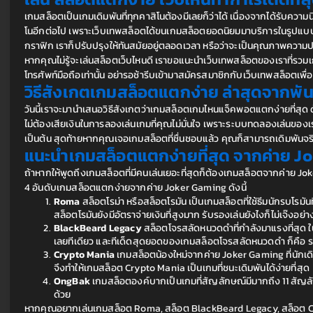
เกมสล็อตเป็นเกมเดิมพันที่ทุกคาสิโนต้องมีเลยก็ว่าได้ เนื่องจากได้รับความน
โนอีกต่อไป เพราะเว็บเทพสล็อตได้ขนเกมสล็อตยอดนิยมมาบริการในรูปแบบออน
กราฟิก เราก็ปรับปรุงให้ทันสมัยอยู่ตลอดเวลา หรือว่าจะเป็นคุณภาพควา
หากคุณไม่รู้จะเล่นสล็อตเว็บไหนดี เราขอแนะนำเว็บเทพสล็อตของเราที่รว
โทรศัพท์มือถือเท่านั้น อย่ารอช้ารีบเข้ามาสมัครสมาชิกกับเว็บเทพสล็อตเพื่อ
วิธีสังเกตเกมสล็อตแตกง่าย ล่าสุดจากพัน
วันนี้เราจะมานำเสนอวิธีสังเกตว่าเกมสล็อตเกมไหนแจ็คพอตแตกง่ายที่สุด ด้ว
ไม่ต้องเสียเงินในการลองเล่นเกมที่คุณไม่มั่นใจ เพราะระบบทดลองเล่นของเรามีเ
เป็นต้น สุดท้ายหากคุณเจอเกมสล็อตที่ชื่นชอบแล้ว คุณก็สามารถเดิมพันจร
แนะนำเกมสล็อตแตกง่ายที่สุด จากค่าย Jok
ถ้าหากให้พูดถึงเกมสล็อตที่มีคนเล่นเยอะที่สุดก็ต้องเกมสล็อตจากค่าย Jo
4 อันดับเกมสล็อตแตกง่ายจากค่าย Joker Gaming ดังนี้
Roma 
สล็อตโรม่า หรือสล็อตโรมัน เป็นเกมสล็อตที่ใช้ธีมนักรบโรมัน
สล็อตโรมันยังมีอัตราจ่ายเงินที่สูงมาก รับรองเล่นยังไงก็ไม่เจ๊งอย่
BlackBeard Legacy 
สล็อตโจรสลัดหนวดดำที่กำลังมาแรงที่สุด ในป
เลยทีเดียว และทีเด็ดสุดยอดของเกมสล็อตโจรสลัดหนวดดำ ก็คือ ร
Crypto Mania 
เกมสล็อตน้องใหม่จากค่าย Joker Gaming ที่นักเดิ
จึงทำให้เกมสล็อต Crypto Mania เป็นเกมที่ชนะเดิมพันได้ง่ายที่สุด
OngBak 
เกมสล็อตองค์บากเป็นเกมที่สัญลักษณ์มีมากถึง 11 สัญล
ด้วย
หากคุณอยากเล่นเกมสล็อต Roma, สล็อต BlackBeard Legacy, สล็อต Cr