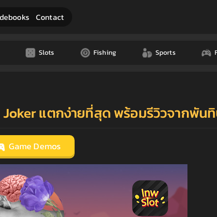
idebooks
Contact
Slots
Fishing
Sports
 Joker แตกง่ายที่สุด พร้อมรีวิวจากพันท
Game Demos