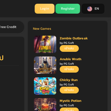
Login
Register
EN
Free Credit
New Games
Zombie Outbreak
by PG Soft
เข้าเล่น
ิป
Anubis Wrath
by PG Soft
เข้าเล่น
Chicky Run
by PG Soft
เข้าเล่น
Mystic Potion
by PG Soft
เข้าเล่น