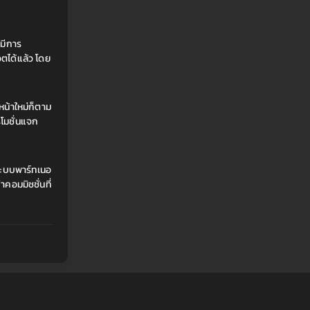
ด้มีการ
ตได้แล้ว โดย
น้าใหม่ก็ตาม 
โมชั่นแจก
ระบบพาร์ทเนอ
าคอมมิชชั่นที่