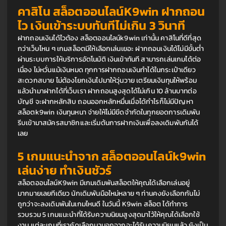
คาสิโน สล็อตออนไลน์K9win ฝากถอน
ไว เงินเข้าระบบทันทีไม่เกิน 3 วินาที
ฝากถอนเงินได้ไวต้อง สล็อตออนไลน์k9win เท่านั้น คาสิโนที่ดีที่สุด
กว่าเว็บไหน ๆ เกมสล็อตมีให้เลือกเล่นเยอะ ฝากถอนเงินได้ไม่มีขั้นต่ำ 
ผ่านระบบการให้บริการอัตโนมัติ เงินเข้าทันที สามารถเล่นเกมได้ต่อ
เนื่อง ไม่หวั่นแม้เงินหมด ทุกการฝากถอนเงินทำได้ในกระเป๋าเดียว 
สะดวกสบาย ไม่ต้องโยกเงินไปมาให้วุ่นวาย เตรียมเงินทุนให้พร้อม 
แล้วนำมาฝากได้ที่เว็บเรา ฝากถอนสูงสุดได้ไม่เกิน 10 ล้านบาทต่อ
บัญชี จะฝากหลักสิบ ถอนออกหลักหมื่นเมื่อได้กำไรก็ไม่มีปัญหา 
สล็อตk9win เงินทุนหนา จ่ายให้ไม่มีขีดจำกัดในทุกยอดการเดิมพัน 
รีบเข้ามาสมัครสมาชิกและเริ่มต้นการฝากเงินเพื่อลงเดิมพันกันได้
เลย
5 เกมแนะนำจาก สล็อตออนไลน์k9win 
เล่นง่าย ทำเงินชัวร์
สล็อตออนไลน์K9win มีเกมเดิมพันสล็อตให้คุณได้เลือกเล่นอยู่
มากมายเลยทีเดียว นักเดิมพันมือใหม่หลาย ๆ ท่านคงยังเลือกกันไม่
ถูกว่าจะลงเดิมพันในเกมไหนดี ในวันนี้ K9win สล็อต ได้ทำการ
รวบรวม 5 เกมแนะนำที่ได้รับความนิยมสูงสุดมาไว้ให้คุณได้เลือกใช้
งาน แต่ละเกมที่เราคัดเลือกมานอกจากจะได้รับความนิยมแล้ว ยังเป็น