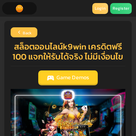
Login
Register
Back
สล็อตออนไลน์k9win เครดิตฟรี
100 แจกให้รับได้จริง ไม่มีเงื่อนไข
Game Demos