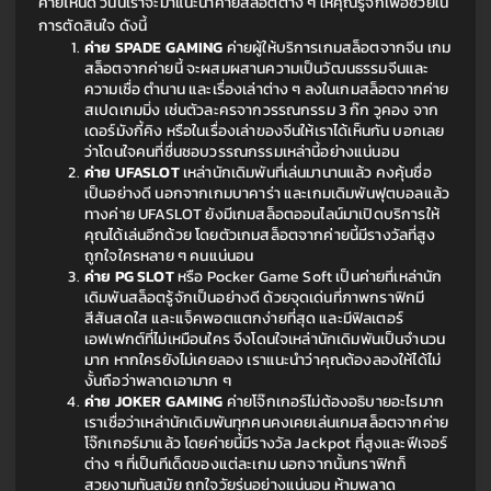
ค่ายไหนดี วันนี้เราจะมาแนะนำค่ายสล็อตต่าง ๆ ให้คุณรู้จักเพื่อช่วยใน
การตัดสินใจ ดังนี้
ค่าย SPADE GAMING
 ค่ายผู้ให้บริการเกมสล็อตจากจีน เกม
สล็อตจากค่ายนี้ จะผสมผสานความเป็นวัฒนธรรมจีนและ
ความเชื่อ ตำนาน และเรื่องเล่าต่าง ๆ ลงในเกมสล็อตจากค่าย
สเปดเกมมิ่ง เช่นตัวละครจากวรรณกรรม 3 ก๊ก วูคอง จาก
เดอร์มังกี้คิง หรือในเรื่องเล่าของจีนให้เราได้เห็นกัน บอกเลย
ว่าโดนใจคนที่ชื่นชอบวรรณกรรมเหล่านี้อย่างแน่นอน
ค่าย UFASLOT
 เหล่านักเดิมพันที่เล่นมานานแล้ว คงคุ้นชื่อ
เป็นอย่างดี นอกจากเกมบาคาร่า และเกมเดิมพันฟุตบอลแล้ว 
ทางค่าย UFASLOT ยังมีเกมสล็อตออนไลน์มาเปิดบริการให้
คุณได้เล่นอีกด้วย โดยตัวเกมสล็อตจากค่ายนี้มีรางวัลที่สูง
ถูกใจใครหลาย ๆ คนแน่นอน
ค่าย PG SLOT 
หรือ Pocker Game Soft เป็นค่ายที่เหล่านัก
เดิมพันสล็อตรู้จักเป็นอย่างดี ด้วยจุดเด่นที่ภาพกราฟิกมี
สีสันสดใส และแจ็คพอตแตกง่ายที่สุด และมีฟิลเตอร์
เอฟเฟกต์ที่ไม่เหมือนใคร จึงโดนใจเหล่านักเดิมพันเป็นจำนวน
มาก หากใครยังไม่เคยลอง เราแนะนำว่าคุณต้องลองให้ได้ไม่
งั้นถือว่าพลาดเอามาก ๆ 
ค่าย JOKER GAMING 
ค่ายโจ๊กเกอร์ไม่ต้องอธิบายอะไรมาก 
เราเชื่อว่าเหล่านักเดิมพันทุกคนคงเคยเล่นเกมสล็อตจากค่าย
โจ๊กเกอร์มาแล้ว โดยค่ายนี้มีรางวัล Jackpot ที่สูงและฟีเจอร์
ต่าง ๆ ที่เป็นทีเด็ดของแต่ละเกม นอกจากนั้นกราฟิกก็
สวยงามทันสมัย ถูกใจวัยรุ่นอย่างแน่นอน ห้ามพลาด