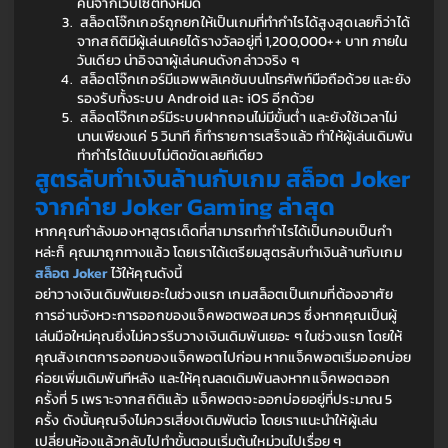
คนจากเว็บไซต์ทั้งหมด
 สล็อตโจ๊กเกอร์ถูกยกให้เป็นเกมที่ทำกำไรได้สูงสุดเลยก็ว่าได้ 
จากสถิติมีผู้เล่นเคยได้รางวัลอยู่ที่ 1,200,000++ บาท ภายใน
วันเดียว น่าอิจฉาผู้เล่นคนดังกล่าวจริง ๆ
 สล็อตโจ๊กเกอร์มีแอพพลิเคชันบนโทรศัพท์มือถือด้วย และยัง
รองรับทั้งระบบ Android และ iOS อีกด้วย
 สล็อตโจ๊กเกอร์มีระบบฝากถอนไม่มีขั้นตํ่า และยังใช้เวลาไม่
นานเพียงแค่ 5 วินาที ก็ทำรายการเสร็จแล้ว ทำให้ผู้เล่นเดิมพัน
ทำกำไรได้แบบไม่ติดขัดเลยทีเดียว
สูตรลับทำเงินล้านกับเกม สล็อต Joker 
จากค่าย Joker Gaming ล่าสุด 
หากคุณกำลังมองหาสูตรเด็ดที่สามารถทำกำไรได้เป็นกอบเป็นกำ
หล่ะก็ คุณมาถูกทางแล้ว โดยเราได้เตรียมสูตรลับทำเงินล้านกับเกม
สล็อต Joker
 ไว้ให้คุณดังนี้
อย่าวางเงินเดิมพันเยอะในช่วงแรก เกมสล็อตเป็นเกมที่ต้องอาศัย
การอ่านจังหวะการออกของแจ็คพอตพอสมควร ซึ่งหากคุณเป็นผู้
เล่นมือใหม่คุณยิ่งไม่ควรรีบวางเงินเดิมพันเยอะ ๆ ในช่วงแรก โดยให้
คุณสังเกตการออกของแจ็คพอตไปก่อน หากแจ็คพอตเริ่มออกบ่อย
ค่อยเพิ่มเดิมพันทีหลัง และให้คุณลดเดิมพันลงหากแจ็คพอตออก
ครั้งที่ 5 เพราะจากสถิติแล้ว แจ็คพอตจะออกบ่อยอยู่ที่ประมาณ 5 
ครั้ง ดังนั้นคุณจึงไม่ควรเสี่ยงเดิมพันต่อ โดยเราแนะนำให้ผู้เล่น
เปลี่ยนห้องแล้วกลับไปทำขั้นตอนเริ่มต้นใหม่วนไปเรื่อย ๆ