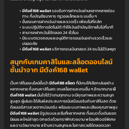
มีตังค์168 wallet 
รองรับการฝากเงินผ่านหลากหลายช่อง
ทาง ทั้งบัญชีธนาคาร ทรูวอลเล็ทและระบบอื่น ๆ
ขั้นตอนการฝากเงินง่ายและรวดเร็ว เพียงไม่กี่คลิก
ระบบปฏิบัติการอัตโนมัติ ทำให้เงินเข้าบัญชีภายในไม่กี่นาที
สามารถฝากเงินได้ตลอด 24 ชั่วโมง
มีระบบตรวจสอบและอนุมัติการถอนเงินอย่างรวดเร็วและ
ปลอดภัย
มีตังค์168 wallet 
บริการถอนเงินตลอด 24 ชม.ไม่มีวันหยุด
สนุกกับเกมคาสิโนและสล็อตออนไลน์
ชั้นนำจาก มีตังค์168 wallet 
เว็บคาสิโนออนไลน์ชั้นนำ 
มีตังค์88 สล็อต 
ที่มีเกมให้เลือกเล่นอย่าง
หลากหลาย ทั้งเกมคาสิโนสด เกมสล็อตและเกมอื่น ๆ อีกมากมาย 
มี
ตังค์168 wallet 
มั่นใจได้ว่าเกมทุกเกม จะมีคุณภาพและความสนุก
สูงสุด ผู้เล่นจะได้สัมผัสประสบการณ์เสมือนจริงกับคาสิโนสด ด้วย
ดีลเลอร์สาวสวยจากบ่อนจริง พร้อมระบบภาพและเสียงคุณภาพสูง 
มีตังค์168 wallet 
มีรูปแบบและธีมที่หลากหลาย ทั้งแนวดั้งเดิมยอด
นิยมและใหม่ล่าสุด ตกแต่งด้วยกราฟิกสวยงาม พร้อมฟีเจอร์พิเศษ
และรางวัลมากมาย สร้างความสนุกและโอกาสรวยได้ตลอดเวลา