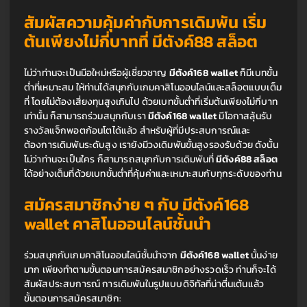
สัมผัสความคุ้มค่ากับการเดิมพัน เริ่ม
ต้นเพียงไม่กี่บาทที่
มีตังค์88 สล็อต 
ไม่ว่าท่านจะเป็นมือใหม่หรือผู้เชี่ยวชาญ 
มีตังค์168 wallet 
ก็มีเบทขั้น
ต่ำที่เหมาะสม ให้ท่านได้สนุกกับเกมคาสิโนออนไลน์และสล็อตแบบเต็ม
ที่ โดยไม่ต้องเสี่ยงทุนสูงเกินไป ด้วยเบทขั้นต่ำที่เริ่มต้นเพียงไม่กี่บาท
เท่านั้น ก็สามารถร่วมสนุกกับเรา 
มีตังค์168 wallet 
มีโอกาสลุ้นรับ
รางวัลแจ็กพอตก้อนโตได้แล้ว สำหรับผู้ที่มีประสบการณ์และ
ต้องการเดิมพันระดับสูง เรายังมีวงเดิมพันขั้นสูงรองรับด้วย ดังนั้น
ไม่ว่าท่านจะเป็นใคร ก็สามารถสนุกกับการเดิมพันที่ 
มีตังค์88 สล็อต
ได้อย่างเต็มที่ด้วยเบทขั้นต่ำที่คุ้มค่าและเหมาะสมกับทุกระดับของท่าน
สมัครสมาชิกง่าย ๆ กับ
มีตังค์168 
wallet คาสิโนออนไลน์ชั้นนำ
ร่วมสนุกกับเกมคาสิโนออนไลน์ชั้นนำจาก 
มีตังค์168 wallet 
นั้นง่าย
มาก เพียงทำตามขั้นตอนการสมัครสมาชิกอย่างรวดเร็ว ท่านก็จะได้
สัมผัสประสบการณ์ การเดิมพันในรูปแบบดิจิทัลที่น่าตื่นเต้นแล้ว
ขั้นตอนการสมัครสมาชิก: