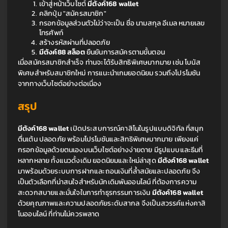
เข้าสู่หน้าเว็บไซต์ 
มีตังค์168 wallet 
คลิกปุ่ม "สมัครสมาชิก"
กรอกข้อมูลส่วนตัวไม่ว่าจะเป็น ชื่อ นามสกุล อีเมล หมายเลข
โทรศัพท์
สร้างรหัสผ่านที่ปลอดภัย
มีตังค์88 สล็อต 
ยืนยันการสมัครตามขั้นตอน 
เมื่อสมัครสมาชิกสำเร็จ ท่านจะได้รับสิทธิพิเศษมากมาย เช่น โบนัส
พิเศษสำหรับสมาชิกใหม่ การแนะนำเกมยอดนิยม รวมถึงโปรโมชัน
จากทางเว็บไซต์อย่างต่อเนื่อง
สรุป
มีตังค์168 wallet 
เปิดประสบการณ์คาสิโนในรูปแบบดิจิทัล ที่สนุก
ตื่นเต้น ปลอดภัย พร้อมโปรโมชันและสิทธิพิเศษมากมาย เพียงแค่
กรอกข้อมูลด้วยตนเองบนเว็บไซต์อย่างง่ายดาย มีรูปแบบและธีมที่
หลากหลาย ทั้งแนวดั้งเดิม ยอดนิยมและใหม่ล่าสุด 
มีตังค์168 wallet 
มาพร้อมด้วยระบบการฝากและถอนเงินที่ล้ำสมัยและปลอดภัย จึง
เป็นตัวเลือกที่น่าสนใจสำหรับนักเดิมพันออนไลน์ ที่ต้องการความ
สะดวกสบายและมั่นใจในการทำธุรกรรมการเงิน 
มีตังค์168 wallet 
ด้วยคุณภาพและความปลอดภัยระดับสากล จึงเป็นสวรรค์แห่งคาสิ
โนออนไลน์ ที่ท่านไม่ควรพลาด