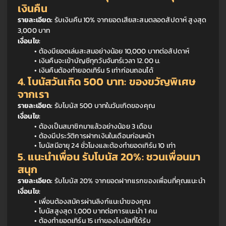
เงินคืน
รายละเอียด:
 รับเงินคืน 10% จากยอดเสียสะสมตลอดสัปดาห์ สูงสุด 
3,000 บาท 
เงื่อนไข:
ต้องมียอดเล่นสะสมอย่างน้อย 10,000 บาทต่อสัปดาห์
เงินคืนจะเข้าบัญชีทุกวันจันทร์เวลา 12.00 น.
เงินคืนต้องทำยอดเทิร์น 5 เท่าก่อนถอนได้
4. โบนัสวันเกิด 500 บาท: ของขวัญพิเศษ
จากเรา
รายละเอียด:
 รับโบนัส 500 บาทในวันเกิดของคุณ 
เงื่อนไข:
ต้องเป็นสมาชิกมาแล้วอย่างน้อย 3 เดือน
ต้องมีประวัติการฝากเงินในเดือนก่อนหน้า
โบนัสมีอายุ 24 ชั่วโมงและต้องทำยอดเทิร์น 10 เท่า
5. แนะนำเพื่อน รับโบนัส 20%: ชวนเพื่อนมา
สนุก
รายละเอียด:
 รับโบนัส 20% จากยอดฝากแรกของเพื่อนที่คุณแนะนำ 
เงื่อนไข:
เพื่อนต้องสมัครผ่านลิงก์แนะนำของคุณ
โบนัสสูงสุด 1,000 บาทต่อการแนะนำ 1 คน
ต้องทำยอดเทิร์น 15 เท่าของโบนัสที่ได้รับ