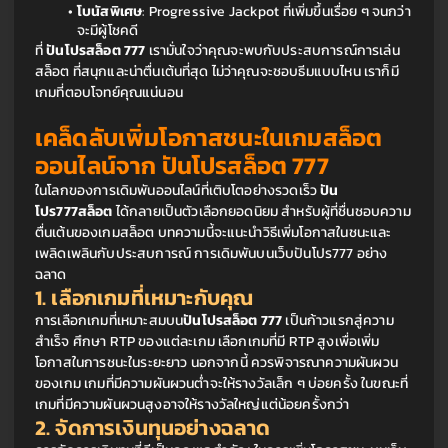
โบนัสพิเศษ
: Progressive Jackpot ที่เพิ่มขึ้นเรื่อย ๆ จนกว่า
จะมีผู้โชคดี
ที่ 
ปันโปรสล็อต 777
 เรามั่นใจว่าคุณจะพบกับประสบการณ์การเล่น
สล็อต ที่สนุกและน่าตื่นเต้นที่สุด ไม่ว่าคุณจะชอบธีมแบบไหน เราก็มี
เกมที่ตอบโจทย์คุณแน่นอน
เคล็ดลับเพิ่มโอกาสชนะในเกมสล็อต
ออนไลน์จาก ปันโปรสล็อต 777
ในโลกของการเดิมพันออนไลน์ที่เติบโตอย่างรวดเร็ว 
ปัน
โปร777สล็อต
 ได้กลายเป็นตัวเลือกยอดนิยม สำหรับผู้ที่ชื่นชอบความ
ตื่นเต้นของเกมสล็อต บทความนี้จะแนะนำวิธีเพิ่มโอกาสในชนะและ
เพลิดเพลินกับประสบการณ์ การเดิมพันบนเว็บปันโปร777 อย่าง
ฉลาด
1. เลือกเกมที่เหมาะกับคุณ
การเลือกเกมที่เหมาะสมบน
ปันโปรสล็อต 777 
เป็นก้าวแรกสู่ความ
สำเร็จ ศึกษา RTP ของแต่ละเกม เลือกเกมที่มี RTP สูงเพื่อเพิ่ม
โอกาสในการชนะในระยะยาว นอกจากนี้ ควรพิจารณาความผันผวน
ของเกม เกมที่มีความผันผวนต่ำจะให้รางวัลเล็ก ๆ บ่อยครั้ง ในขณะที่
เกมที่มีความผันผวนสูงอาจให้รางวัลใหญ่แต่น้อยครั้งกว่า
2. จัดการเงินทุนอย่างฉลาด