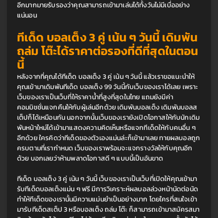
อีกมากมายรับรองว่าคุณสามารถเข้ามาเล่นได้ทั้งวันไม่มีเบื่ออย่าง
แน่นอน
ทีเด็ด บอลเต็ง 3 คู่ เน้น ๆ วันนี้ เดิมพัน
ถล่ม โต๊ะ
ได้ราคาต่อรองที่ดีที่สุดในตอน
นี้
หลังจากที่คุณได้ทีเด็ด บอลเต็ง 3 คู่ เน้น ๆ วันนี้ แล้วเราขอแนะนำให้
คุณเข้ามาเดิมพัน
ทีเด็ด บอลเต็ง 99 วันนี้
กับเว็บของเราได้เลย เพราะ
เว็บของเราเป็นเว็บที่ให้ราคาน้ำที่สูงที่สุดในไทย แถมยังมีค่า
คอมมิชชั่นแจกคืนให้กับผู้เล่นอีกด้วย เดิมพัน
บอลเต็ง เดิมพันบอลส
เต็ปก็ได้เหมือนกัน นอกจากนั้นเว็บของเรายังเปิดโอกาสให้กับนักเดิม
พันหน้าใหม่ได้เข้ามาแสดงความคิดเห็นหรือแจกทีเด็ดให้กับคนอื่น ๆ 
อีกด้วย ใครคิดว่าทีเด็ดของตัวเองแม่นล่ะก็เข้ามาเลย ทายผลบอลถูก
ครบตามที่เรากำหนด เว็บของเราพร้อมจะแจกรางวัลให้กับคุณอีก
ด้วย บอกเลยว่าห้ามพลาดโอกาสดี ๆ แบบนี้เป็นอันขาด
ทีเด็ด บอลเต็ง 3 คู่ เน้น ๆ วันนี้ เว็บของเราเป็นเว็บที่เปิดให้คุณเข้ามา
รับ
ทีเด็ดบอลเต็งแม่น ๆ ฟรี มีการ
วิเคราะห์ผลบอลล่วงหน้านัดต่อนัด 
ทำให้ทีเด็ดของเรานั้นมีความแม่นยำเป็นอย่างมาก โดยใครที่สนใจเข้า
มารับทีเด็ดสเต็ป 3 หรือ
บอลเต็ง ถล่ม โต๊ะ ก็สามารถเข้ามาสมัครสมา