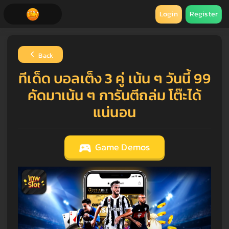
Login
Register
Back
ทีเด็ด บอลเต็ง 3 คู่ เน้น ๆ วันนี้ 99
คัดมาเน้น ๆ การันตีถล่ม โต๊ะได้
แน่นอน
Game Demos