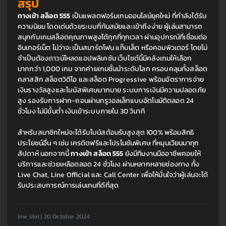
สรุป
ทางเข้า สล็อต 555 
เป็นแพลตฟอร์มเกมออนไลน์ยุคใหม่ ที่กำลังได้รับ
ความนิยม โดดเด่นด้วยระบบที่ทันสมัยและเข้าถึงง่าย ผู้เล่นสามารถ
สนุกกับเกมสล็อตคุณภาพสูงได้ทุกที่ทุกเวลา ผ่านอุปกรณ์ที่เชื่อมต่อ
อินเทอร์เน็ต ไม่ว่าจะเป็นสมาร์ตโฟน แท็บเล็ต หรือคอมพิวเตอร์ โดยไม่
จำเป็นต้องดาวน์โหลดแอปพลิเคชัน เว็บไซต์นี้มีคลังเกมให้เลือก
มากกว่า 1,000 เกม จากค่ายเกมชั้นนำระดับโลก ครอบคลุมทั้งสล็อต
คลาสสิก สล็อตวิดีโอ และสล็อต Progressive พร้อมอัตราการจ่าย
เงินรางวัลสูงและโบนัสพิเศษมากมาย ระบบการเงินมีความปลอดภัย
สูง รองรับการฝาก-ถอนผ่านทรูวอลเล็ทแบบอัตโนมัติตลอด 24 
ชั่วโมง ไม่มีขั้นต่ำ เงินเข้าระบบภายใน 30 วินาที
สำหรับสมาชิกใหม่จะได้รับโบนัสต้อนรับสูงสุด 100% พร้อมสิทธิ
ประโยชน์อื่น ๆ เช่น เครดิตฟรีและโปรโมชันพิเศษ ที่หมุนเวียนมาทุก
สัปดาห์ นอกจากนี้ 
ทางเข้า สล็อต 555 
ยังมีทีมงานมืออาชีพคอยให้
บริการและช่วยเหลือตลอด 24 ชั่วโมง ผ่านหลากหลายช่องทาง ทั้ง 
Live Chat, Line Official และ Call Center เพื่อให้มั่นใจว่าผู้เล่นจะได้
รับประสบการณ์การเล่นเกมที่ดีที่สุด
lnw slot | 20 October 2024