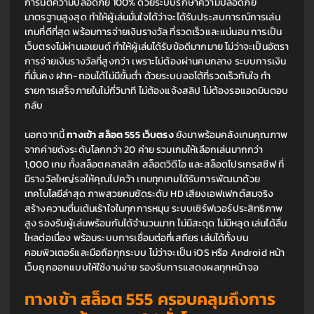
การันตีความปลอดภัย 100% ด้วยระบบรักษาความปลอดภัย
มาตรฐานสูงสุด ทำให้ผู้เล่นมั่นใจได้ว่าจะได้รับประสบการณ์การเล่น
เกมที่ดีที่สุด พร้อมการจ่ายเงินรางวัล ที่รวดเร็วและแน่นอน การเป็น
เว็บตรงไม่ผ่านเอเยนต์ ทำให้ผู้เล่นได้รับข้อดีมากมาย ไม่ว่าจะเป็นอัตรา
การจ่ายเงินรางวัลที่สูงกว่า เพราะไม่ต้องผ่านคนกลาง ระบบการเงิน
ที่มั่นคง ฝาก-ถอนได้ไม่มีขั้นต่ำ ด้วยระบบออโต้ที่รวดเร็วทันใจ ทำ
รายการเสร็จภายในไม่กี่วินาที ไม่ต้องแจ้งสลิป ไม่ต้องรอแอดมินตอบ
กลับ
นอกจากนี้ 
ทางเข้า สล็อต 555 เว็บตรง 
ยังมาพร้อมคลังเกมคุณภาพ 
จากค่ายดังระดับโลกกว่า 20 ค่าย รวมเกมให้เลือกเล่นมากกว่า 
1,000 เกม ทั้งสล็อตคลาสสิก สล็อตวิดีโอ และสล็อตโปรเกรสซีฟ ที่
มีรางวัลใหญ่รอให้คุณไปคว้า เกมทุกเกมได้รับการพัฒนาด้วย
เทคโนโลยีล่าสุด ภาพสวยคมชัดระดับ HD เสียงเอฟเฟกต์สมจริง 
สร้างความตื่นเต้นเร้าใจในทุกการหมุน ระบบเซิร์ฟเวอร์ประสิทธิภาพ
สูง รองรับผู้เล่นพร้อมกันได้จำนวนมาก ไม่มีสะดุด ไม่มีหลุด เล่นได้ลื่น
ไหลต่อเนื่อง พร้อมระบบการเชื่อมต่อที่เสถียร เล่นได้ทั้งบน
คอมพิวเตอร์และมือถือทุกระบบ ไม่ว่าจะเป็น iOS หรือ Android หน้า
เว็บถูกออกแบบให้ใช้งานง่าย รองรับการแสดงผลทุกหน้าจอ
ทางเข้า สล็อต 555 
ครอบคลุมถึงการ