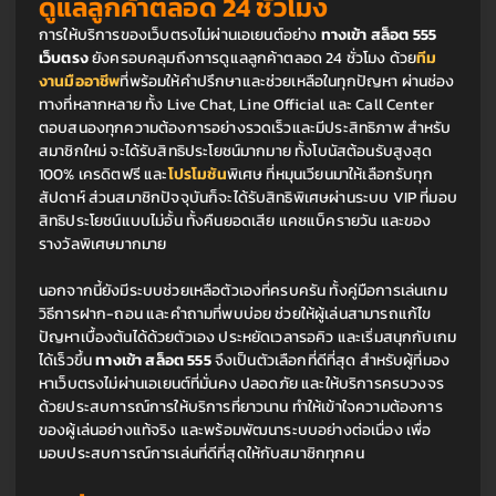
ดูแลลูกค้าตลอด 24 ชั่วโมง
การให้บริการของเว็บตรงไม่ผ่านเอเยนต์อย่าง 
ทางเข้า สล็อต 555 
เว็บตรง
 ยังครอบคลุมถึงการดูแลลูกค้าตลอด 24 ชั่วโมง ด้วย
ทีม
งานมืออาชีพ
ที่พร้อมให้คำปรึกษาและช่วยเหลือในทุกปัญหา ผ่านช่อง
ทางที่หลากหลาย ทั้ง Live Chat, Line Official และ Call Center 
ตอบสนองทุกความต้องการอย่างรวดเร็วและมีประสิทธิภาพ สำหรับ
สมาชิกใหม่ จะได้รับสิทธิประโยชน์มากมาย ทั้งโบนัสต้อนรับสูงสุด 
100% เครดิตฟรี และ
โปรโมชัน
พิเศษ ที่หมุนเวียนมาให้เลือกรับทุก
สัปดาห์ ส่วนสมาชิกปัจจุบันก็จะได้รับสิทธิพิเศษผ่านระบบ VIP ที่มอบ
สิทธิประโยชน์แบบไม่อั้น ทั้งคืนยอดเสีย แคชแบ็ครายวัน และของ
รางวัลพิเศษมากมาย 
นอกจากนี้ยังมีระบบช่วยเหลือตัวเองที่ครบครัน ทั้งคู่มือการเล่นเกม 
วิธีการฝาก-ถอน และคำถามที่พบบ่อย ช่วยให้ผู้เล่นสามารถแก้ไข
ปัญหาเบื้องต้นได้ด้วยตัวเอง ประหยัดเวลารอคิว และเริ่มสนุกกับเกม
ได้เร็วขึ้น 
ทางเข้า สล็อต 555
 จึงเป็นตัวเลือกที่ดีที่สุด สำหรับผู้ที่มอง
หาเว็บตรงไม่ผ่านเอเยนต์ที่มั่นคง ปลอดภัย และให้บริการครบวงจร 
ด้วยประสบการณ์การให้บริการที่ยาวนาน ทำให้เข้าใจความต้องการ
ของผู้เล่นอย่างแท้จริง และพร้อมพัฒนาระบบอย่างต่อเนื่อง เพื่อ
มอบประสบการณ์การเล่นที่ดีที่สุดให้กับสมาชิกทุกคน