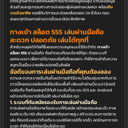
มาตรฐานสากล ใช้เทคโนโลยีการเข้ารหัสข้อมูลขั้นสูง ปกป้องข้อมูล
ส่วนตัวและธุรกรรมทางการเงินของผู้เล่นอย่างแน่นหนา พร้อม
ทีม
งานมืออาชีพ
 คอยให้บริการและช่วยเหลือตลอด 24 ชั่วโมง ตอบ
สนองทุกปัญหาอย่างรวดเร็วและมีประสิทธิภาพ
ทางเข้า สล็อต 555 เล่นผ่านมือถือ 
สะดวก ปลอดภัย เล่นได้ทุกที่
สำหรับคนยุคดิจิทัลที่ชื่นชอบความสนุกแบบไร้ขีดจำกัด 
ทางเข้า 
สล็อต 555
 ผ่านมือถือ คือคำตอบที่ตอบโจทย์ที่สุด ด้วยระบบที่
ออกแบบมา เพื่อการใช้งานบนมือถือโดยเฉพาะ ทำให้การเข้าถึงความ
สนุกเป็นเรื่องง่ายเพียงปลายนิ้วสัมผัส
ข้อดีของการเล่นผ่านมือถือที่คุณต้องลอง
ความสะดวกสบายเริ่มต้นตั้งแต่การเข้าใช้งาน ไม่ต้องยุ่งยากกับการ
ดาวน์โหลดแอปพลิเคชันให้เปลืองพื้นที่ เพียงเข้าผ่านเว็บเบราว์เซอร์
บนมือถือ ก็พร้อมสนุกได้ทันที รองรับทั้งระบบ iOS และ Android 
หน้าจอปรับขนาดอัตโนมัติ เล่นง่ายไม่มีสะดุด
1. ระบบที่ทันสมัยรองรับการเล่นผ่านมือถือ
การเล่นผ่านมือถือมาพร้อมระบบที่ทันสมัย หน้าจอตอบสนองไว ภาพ
คมชัดระดับ HD เสียงเอฟเฟกต์คุณภาพสูง สร้างประสบการณ์การ
เล่น ที่สมจริงและน่าตื่นเต้น ระบบเซิร์ฟเวอร์ที่รวดเร็ว ลดปัญหาการก
ระตุก ทำให้เล่นได้ต่อเนื่องไม่มีสะดุด