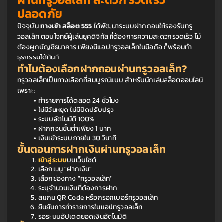
ปลอดภัย
ปัจจุบัน 
ทางเข้า สล็อต 555
 ได้พัฒนาระบบฝากถอนให้รองรับทรู
วอลเล็ท ตอบโจทย์ผู้เล่นยุคดิจิทัล ที่ต้องการความสะดวกรวดเร็ว ไม่
ต้องผูกบัญชีธนาคาร เพียงมีแอปทรูวอลเล็ทในมือถือ ก็พร้อมทำ
ธุรกรรมได้ทันที
ทำไมต้องเลือกฝากถอนผ่านทรูวอลเล็ท?
ทรูวอลเล็ทเป็นทางเลือกที่สมบูรณ์แบบ สำหรับนักเล่นสล็อตออนไลน์ 
เพราะ:
ทำรายการได้ตลอด 24 ชั่วโมง
ไม่มีวันหยุด ไม่มีปิดปรับปรุง
ระบบอัตโนมัติ 100%
ฝากถอนขั้นต่ำเพียง 1 บาท
เงินเข้าระบบภายใน 30 วินาที
ขั้นตอนการฝากเงินผ่านทรูวอลเล็ท
เข้าสู่ระบบ
บนเว็บไซต์
เลือกเมนู "ฝากเงิน"
เลือกช่องทาง "ทรูวอลเล็ท"
ระบุจำนวนเงินที่ต้องการฝาก
สแกน QR Code หรือกรอกเบอร์ทรูวอลเล็ท
ยืนยันการทำรายการในแอปทรูวอลเล็ท
รอระบบอัปเดตยอดเงินอัตโนมัติ