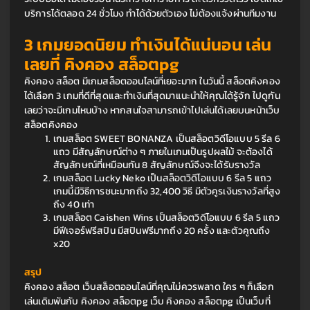
บริการได้ตลอด 24 ชั่วโมง ทำได้ด้วยตัวเอง ไม่ต้องแจ้งผ่านทีมงาน
3 เกมยอดนิยม ทำเงินได้แน่นอน เล่น
เลยที่ คิงคอง สล็อตpg 
คิงคอง สล็อต มีเกมสล็อตออนไลน์ที่เยอะมาก ในวันนี้ สล็อตคิงคอง 
ได้เลือก 3 เกมที่ดีที่สุดและทำเงินที่สุดมาแนะนำให้คุณได้รู้จัก ไปดูกัน
เลยว่าจะมีเกมไหนบ้าง หากสนใจสามารถเข้าไปเล่นได้เลยบนหน้าเว็บ 
สล็อตคิงคอง
เกมสล็อต SWEET BONANZA เป็นสล็อตวิดีโอแบบ 5 รีล 6 
แถว มีสัญลักษณ์ต่าง ๆ ภายในเกมเป็นรูปผลไม้ จะต้องได้
สัญลักษณ์ที่เหมือนกัน 8 สัญลักษณ์จึงจะได้รับรางวัล
เกมสล็อต 
Lucky Neko 
เป็นสล็อตวิดีโอแบบ 6 รีล 5 แถว 
เกมนี้มีวิธีการชนะมากถึง 32,400 วิธี มีตัวคูรเงินรางวัลที่สูง
ถึง 40 เท่า
เกมสล็อต 
Caishen Wins 
เป็นสล็อตวิดีโอแบบ 6 รีล 5 แถว 
มีฟีเจอร์ฟรีสปิน มีสปินฟรีมากถึง 20 ครั้ง และตัวคูณถึง 
x20 
สรุป
คิงคอง สล็อต เว็บสล็อตออนไลน์ที่คุณไม่ควรพลาด ใคร ๆ ก็เลือก
เล่นเดิมพันกับ คิงคอง สล็อตpg เว็บ คิงคอง สล็อตpg เป็นเว็บที่