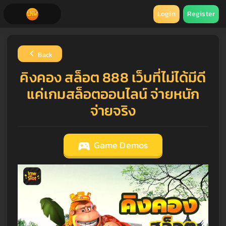
Login
Register
Back
คิงคอง สล็อต 888 เว็บที่ไม่ได้มีดี
แค่เกมสล็อตออนไลน์ จ่ายหนัก
จ่ายจริง
Game Demos